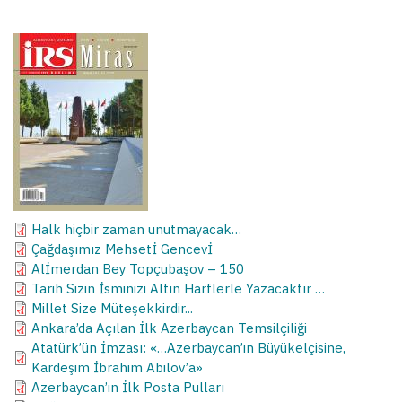
Halk hiçbir zaman unutmayacak…
Çağdaşımız Mehsetİ Gencevİ
Alİmerdan Bey Topçubaşov – 150
Tarih Sizin İsminizi Altın Harflerle Yazacaktır …
Millet Size Müteşekkirdir...
Ankara’da Açılan İlk Azerbaycan Temsilçiliği
Atatürk’ün İmzası: «…Azerbaycan’ın Büyükelçisine,
Kardeşim İbrahim Abilov’a»
Azerbaycan’ın İlk Posta Pulları