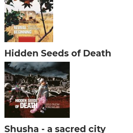
Hidden Seeds of Death
Shusha - a sacred city