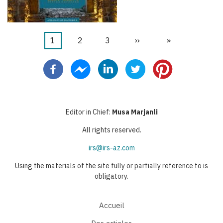
Page
1
Page
2
Page
3
Page
››
Dernière
»
Pagination
courante
suivante
page
Editor in Chief:
Musa Marjanli
All rights reserved.
irs@irs-az.com
Using the materials of the site fully or partially reference to is
obligatory.
Accueil