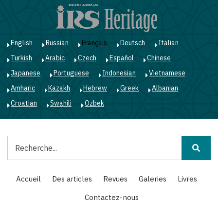
Aller
au
contenu
principal
English
Russian
Français
Deutsch
Italian
Turkish
Arabic
Czech
Español
Chinese
Japanese
Portuguese
Indonesian
Vietnamese
Amharic
Kazakh
Hebrew
Greek
Albanian
Croatian
Swahili
Ozbek
Rechercher
Main
Accueil
Des articles
Revues
Galeries
Livres
navigation
Contactez-nous