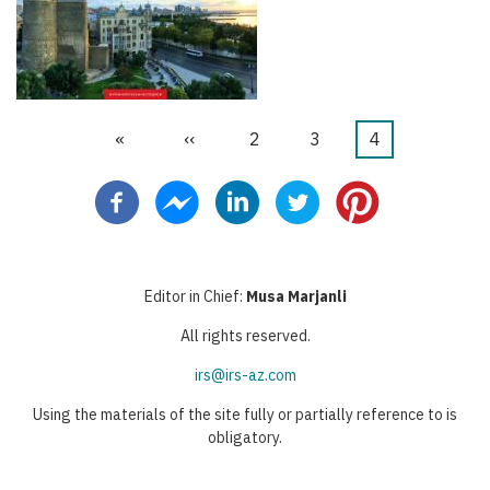
Première
«
Page
‹‹
Page
2
Page
3
Page
4
Pagination
page
précédente
courante
Editor in Chief:
Musa Marjanli
All rights reserved.
irs@irs-az.com
Using the materials of the site fully or partially reference to is
obligatory.