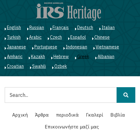
Παράκαμψη
προς
το
κυρίως
English
Russian
Français
Deutsch
Italian
περιεχόμενο
Turkish
Arabic
Czech
Español
Chinese
Japanese
Portuguese
Indonesian
Vietnamese
Amharic
Kazakh
Hebrew
Greek
Albanian
Croatian
Swahili
Ozbek
Αναζήτηση
Main
Αρχική
Άρθρα
περιοδικά
Γκαλερί
Βιβλία
navigation
Επικοινωνήστε μαζί μας