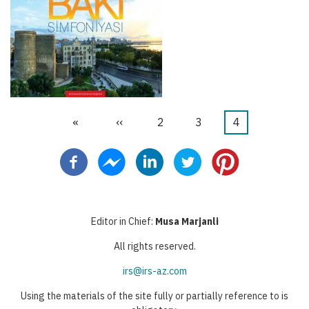
First
«
Προηγούμενη
‹‹
Σελίδα
2
Σελίδα
3
Τρέχουσα
4
Σελιδοποίηση
page
σελίδα
σελίδα
Editor in Chief:
Musa Marjanli
All rights reserved.
irs@irs-az.com
Using the materials of the site fully or partially reference to is