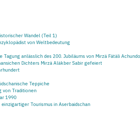
storischer Wandel (Teil 1)
Enzyklopädist von Weltbedeutung
le Tagung anlässlich des 200. Jubiläums von Mirzä Fätäli Achund
hansichen Dichters Mirzä Aläkber Sabir gefeiert
ahrhundert
idschanische Teppiche
g von Traditionen
uar 1990
 einzigartiger Tourismus in Aserbaidschan