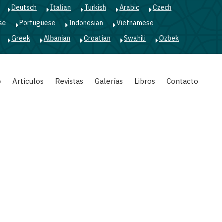
Deutsch
Italian
Turkish
Arabic
Czech
se
Portuguese
Indonesian
Vietnamese
Greek
Albanian
Croatian
Swahili
Ozbek
o
Artículos
Revistas
Galerías
Libros
Contacto