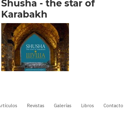
Shusha - the star of
Karabakh
rtículos
Revistas
Galerías
Libros
Contacto