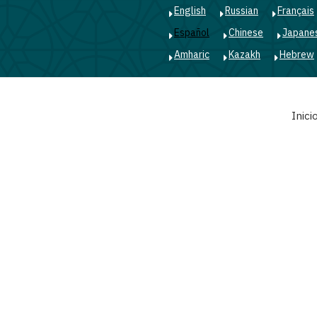
English
Russian
Français
Español
Chinese
Japane
Amharic
Kazakh
Hebrew
Main
Inici
navigation