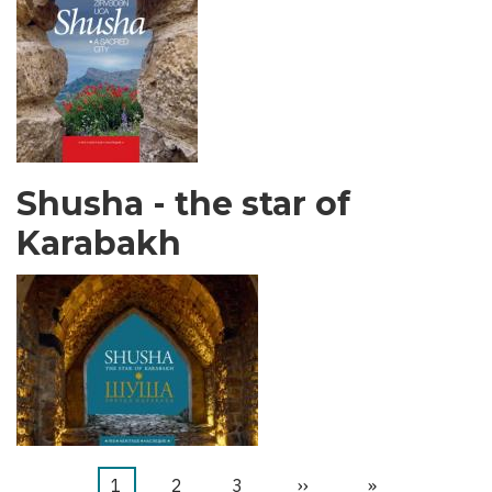
Shusha - the star of
Karabakh
Aktuelle
1
Seite
2
Seite
3
Nächste
››
Letzte
»