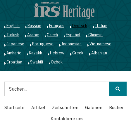
Direkt
zum
Inhalt
English
Russian
Français
Deutsch
Italian
Turkish
Arabic
Czech
Español
Chinese
Japanese
Portuguese
Indonesian
Vietnamese
Amharic
Kazakh
Hebrew
Greek
Albanian
Croatian
Swahili
Ozbek
Suche
Main
Startseite
Artikel
Zeitschriften
Galerien
Bücher
navigation
Kontaktiere uns