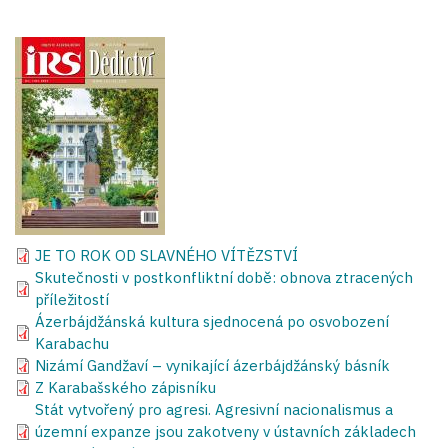
JE TO ROK OD SLAVNÉHO VÍTĚZSTVÍ
Skutečnosti v postkonfliktní době: obnova ztracených
příležitostí
Ázerbájdžánská kultura sjednocená po osvobození
Karabachu
Nizámí Gandžaví – vynikající ázerbájdžánský básník
Z Karabašského zápisníku
Stát vytvořený pro agresi. Agresivní nacionalismus a
územní expanze jsou zakotveny v ústavních základech