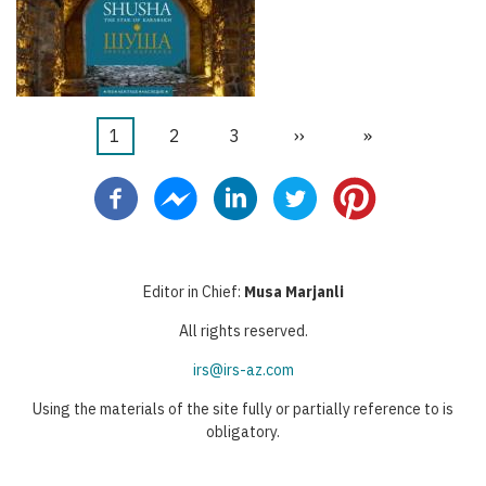
Aktuální
1
Stránka
2
Stránka
3
Následující
››
Poslední
»
Pagination
stránka
stránka
stránka
Editor in Chief:
Musa Marjanli
All rights reserved.
irs@irs-az.com
Using the materials of the site fully or partially reference to is
obligatory.