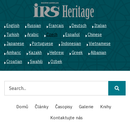
Přejít
k
hlavnímu
obsahu
English
Russian
Français
Deutsch
Italian
Turkish
Arabic
Czech
Español
Chinese
Japanese
Portuguese
Indonesian
Vietnamese
Amharic
Kazakh
Hebrew
Greek
Albanian
Croatian
Swahili
Ozbek
Hledat
Main
Domů
Články
Časopisy
Galerie
Knihy
navigation
Kontaktujte nás