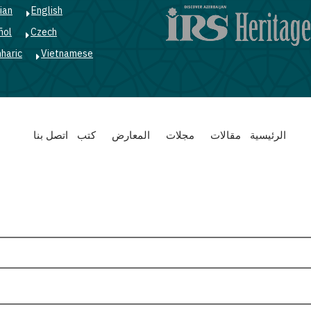
ian
English
ñol
Czech
haric
Vietnamese
Main
الرئيسية
مقالات
مجلات
المعارض
كتب
اتصل بنا
navigation