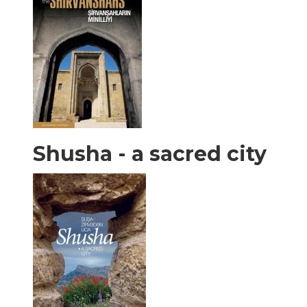
Shusha - a sacred city