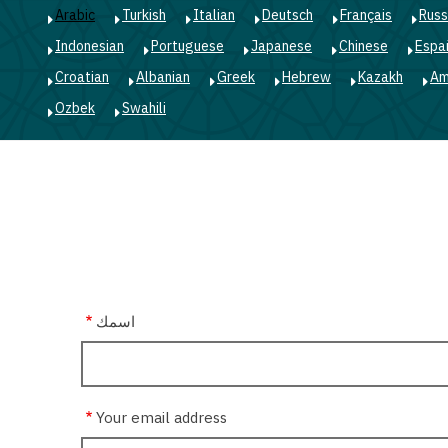
Arabic
Turkish
Italian
Deutsch
Français
Russ
Indonesian
Portuguese
Japanese
Chinese
Espa
Croatian
Albanian
Greek
Hebrew
Kazakh
Am
Ozbek
Swahili
اسمك
Your email address