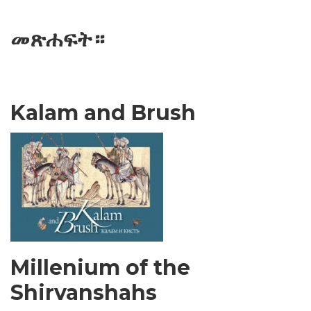
መጽሐፍት።
Kalam and Brush
Millenium of the
Shirvanshahs