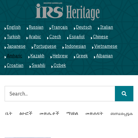
Skip
to
main
content
English
Russian
Français
Deutsch
Italian
Turkish
Arabic
Czech
Español
Chinese
Japanese
Portuguese
Indonesian
Vietnamese
Amharic
Kazakh
Hebrew
Greek
Albanian
Croatian
Swahili
Ozbek
ፈልግ
Main
ቤት
ፅሁፎች
መጽሔቶች
ማዕከለ
መጽሐፍት
ബന്ധപ്പെടുക
navigation