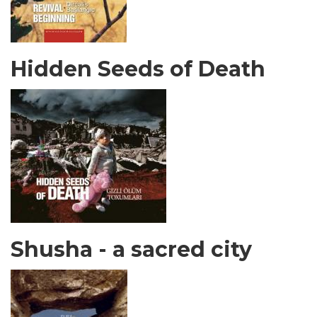
Hidden Seeds of Death
Shusha - a sacred city