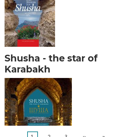
Shusha - the star of
Karabakh
Current
1
ገጽ
2
ገጽ
3
Next
››
Last
»