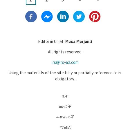
Pagination
page
page
page
Editor in Chief:
Musa Marjanli
All rights reserved.
irs@irs-az.com
Using the materials of the site fully or partially reference to is
obligatory.
ቤት
ፅሁፎች
መጽሔቶች
ማዕከለ