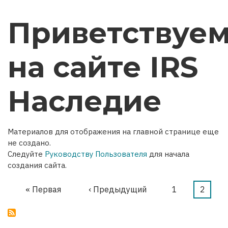
Приветствуе
на сайте IRS
Наследие
Материалов для отображения на главной странице еще
не создано.
Следуйте
Руководству Пользователя
для начала
создания сайта.
Первая
« Первая
←
‹ Предыдущий
Страница
1
Текущ
2
Нумерация
страница
страни
страниц