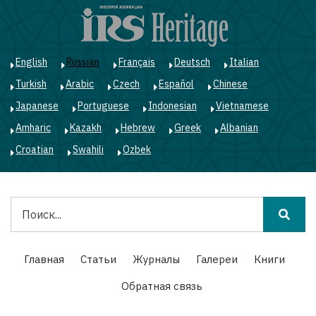
Перейти
к
основному
содержанию
English
Russian
Français
Deutsch
Italian
Turkish
Arabic
Czech
Español
Chinese
Japanese
Portuguese
Indonesian
Vietnamese
Amharic
Kazakh
Hebrew
Greek
Albanian
Croatian
Swahili
Ozbek
Поиск
Main
Главная
Статьи
Журналы
Галереи
Книги
navigation
Обратная связь