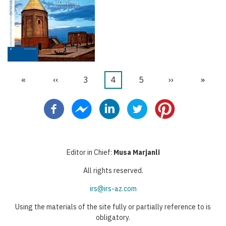
Первая
«
←
‹‹
Страница
3
Текущая
4
Страница
5
Следующая
››
После
»
Нумерация
страница
страница
страница
стран
страниц
Editor in Chief:
Musa Marjanli
All rights reserved.
irs@irs-az.com
Using the materials of the site fully or partially reference to is
obligatory.