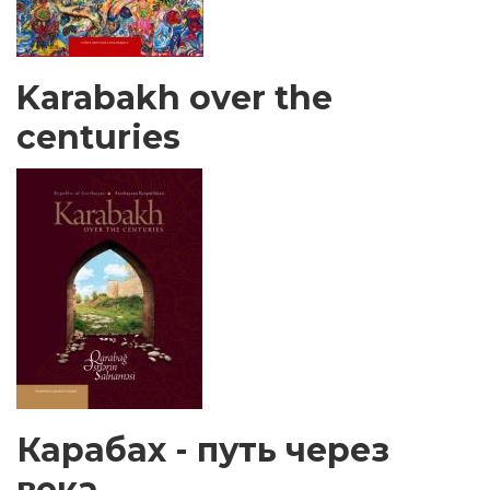
Karabakh over the
centuries
Карабах - путь через
века