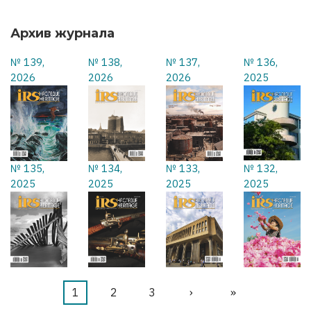
Архив журнала
№ 139,
№ 138,
№ 137,
№ 136,
2026
2026
2026
2025
№ 135,
№ 134,
№ 133,
№ 132,
2025
2025
2025
2025
Текущая
1
Страница
2
Страница
3
Следующая
›
Последняя
»
Нумерация