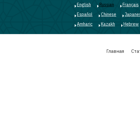
English
Russian
Français
Español
Chinese
Japane
Amharic
Kazakh
Hebrew
Main
Главная
Ста
navigation