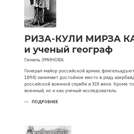
РИЗА-КУЛИ МИРЗА К
и ученый географ
Гюнель ЭМИНОВА
Генерал-майор российской армии, флигельадъют
1894) занимает достойное место в ряду азерба
российской военной службе в XIX веке. Кроме то
военный, но и как ученый-исследователь.
ПОДРОБНЕЕ
О
РИЗА-
КУЛИ
МИРЗА
КАДЖАРВОЕННЫЙ
И
УЧЕНЫЙ
ГЕОГРАФ