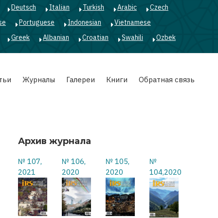
Deutsch
Italian
Turkish
Arabic
Czech
se
Portuguese
Indonesian
Vietnamese
Greek
Albanian
Croatian
Swahili
Ozbek
тьи
Журналы
Галереи
Книги
Обратная связь
Архив журнала
№ 107,
№ 106,
№ 105,
№
2021
2020
2020
104,2020