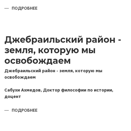
ПОДРОБНЕЕ
О
ПОЗИЦИЯ
АЗЕРБАЙДЖАНА
В
ОТЕЧЕСТВЕННОЙ
ВОЙНЕ
2020
Джебраильский район -
ГОДА
(НА
ОСНОВЕ
земля, которую мы
ИНТЕРВЬЮ
ГЛАВЫ
ГОСУДАРСТВА
освобождаем
РОССИЙСКИМ
ИНФОРМАЦИОННЫМ
АГЕНТСТВАМ
Джебраильский район - земля, которую мы
ТАСС
освобождаем
И
ИНТЕРФАКС)
Сабухи Ахмедов, Доктор философии по истории,
доцент
ПОДРОБНЕЕ
О
ДЖЕБРАИЛЬСКИЙ
РАЙОН
-
ЗЕМЛЯ,
КОТОРУЮ