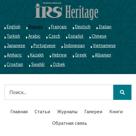
Перейти
к
основному
содержанию
English
Russian
Français
Deutsch
Italian
Turkish
Arabic
Czech
Español
Chinese
Japanese
Portuguese
Indonesian
Vietnamese
Amharic
Kazakh
Hebrew
Greek
Albanian
Croatian
Swahili
Ozbek
Поиск
Main
Главная
Статьи
Журналы
Галереи
Книги
navigation
Обратная связь