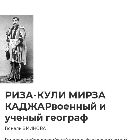
РИЗА-КУЛИ МИРЗА
КАДЖАРвоенный и
ученый географ
Гюнель ЭМИНОВА
Генерал-майор российской армии, флигельадъютант