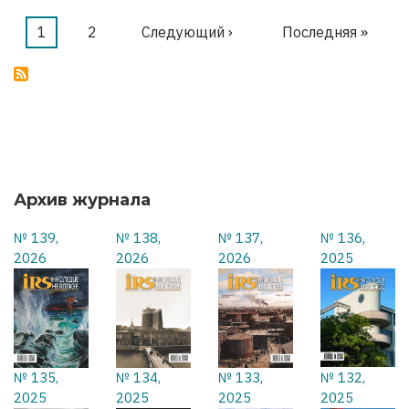
МЫ
ОСВОБОЖДАЕМ
Текущая
1
Страница
2
Следующая
Следующий ›
Последняя
Последняя »
Нумерация
страница
страница
страница
страниц
Архив журнала
№ 139,
№ 138,
№ 137,
№ 136,
2026
2026
2026
2025
№ 135,
№ 134,
№ 133,
№ 132,
2025
2025
2025
2025