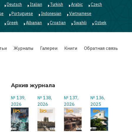
Deutsch
Italian
Turkish
Arabic
Czech
se
Portuguese
Indonesian
Vietnamese
Greek
Albanian
Croatian
Swahili
Ozbek
тьи
Журналы
Галереи
Книги
Обратная связь
Архив журнала
№ 139,
№ 138,
№ 137,
№ 136,
2026
2026
2026
2025