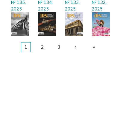
№ 135,
№ 134,
№ 133,
№ 132,
2025
2025
2025
2025
Текущая
1
Страница
2
Страница
3
Следующая
›
Последняя
»
Нумерация
страница
страница
страница
страниц