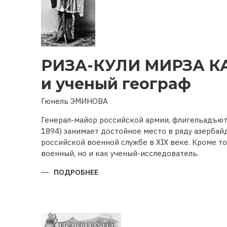
РИЗА-КУЛИ МИРЗА К
и ученый географ
Гюнель ЭМИНОВА
Генерал-майор российской армии, флигельадъют
1894) занимает достойное место в ряду азерба
российской военной службе в XIX веке. Кроме то
военный, но и как ученый-исследователь.
ПОДРОБНЕЕ
О
РИЗА-
КУЛИ
МИРЗА
КАДЖАРВОЕННЫЙ
И
УЧЕНЫЙ
ГЕОГРАФ