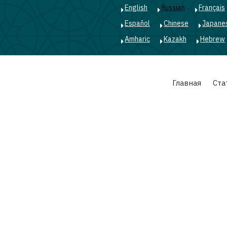
English
Russian
Français
Español
Chinese
Japane
Amharic
Kazakh
Hebrew
Main
Главная
Ста
navigation