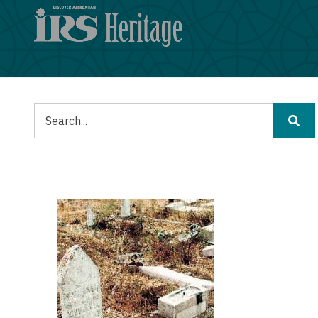
メ
イ
ン
コ
ン
テ
ン
検
ツ
索
に
移
動