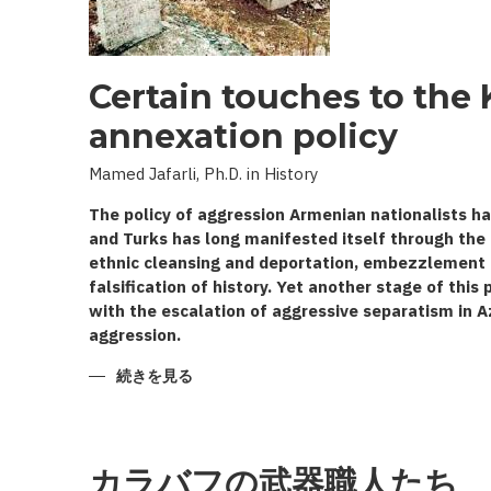
Certain touches to the
annexation policy
Mamed Jafarli, Ph.D. in History
The policy of aggression Armenian nationalists ha
and Turks has long manifested itself through the 
ethnic cleansing and deportation, embezzlement of
falsification of history. Yet another stage of this
with the escalation of aggressive separatism in A
aggression.
CERTAIN
続きを見る
TOUCHES
TO
THE
KARABAKH
ANNEXATION
POLICY
カラバフの武器職人たち
の