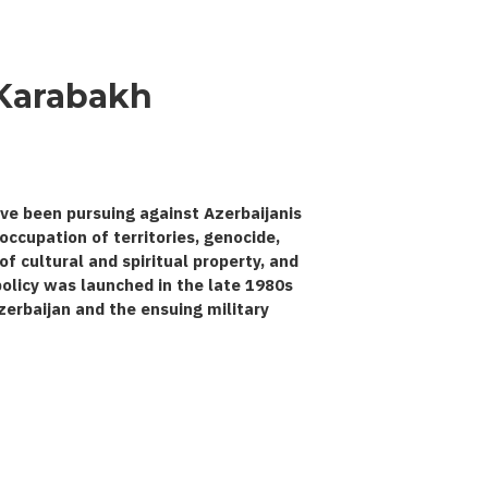
 Karabakh
ve been pursuing against Azerbaijanis
occupation of territories, genocide,
 cultural and spiritual property, and
 policy was launched in the late 1980s
zerbaijan and the ensuing military