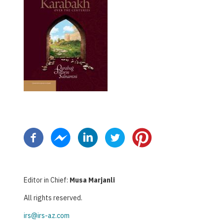
ペ
ー
ジ
送
り
Editor in Chief:
Musa Marjanli
All rights reserved.
irs@irs-az.com