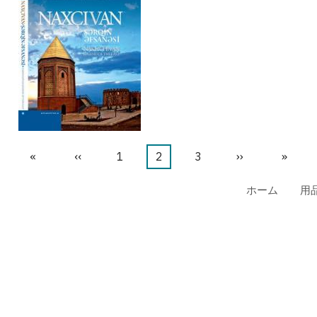
先
«
前
‹‹
ペ
1
カ
2
ペ
3
次
››
最
»
頭
ペ
ー
レ
ー
ペ
終
ホーム
用
ペ
ー
ジ
ン
ジ
ー
ペ
ー
ジ
ト
ジ
ー
ジ
ペ
ジ
ー
ジ