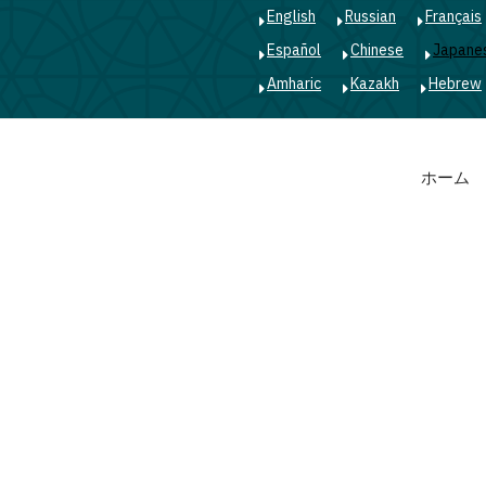
English
Russian
Français
Español
Chinese
Japane
Amharic
Kazakh
Hebrew
Main
ホーム
navigation