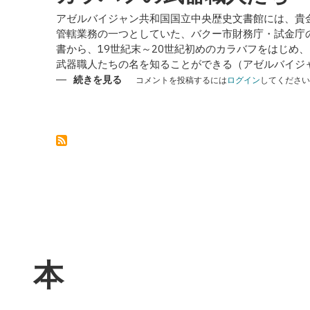
アゼルバイジャン共和国国立中央歴史文書館には、貴
管轄業務の一つとしていた、バクー市財務庁・試金庁
書から、19世紀末～20世紀初めのカラバフをはじめ
武器職人たちの名を知ることができる（アゼルバイジ
カ
続きを見る
コメントを投稿するには
ログイン
してください
ラ
バ
フ
の
武
器
職
人
た
ち
の
本