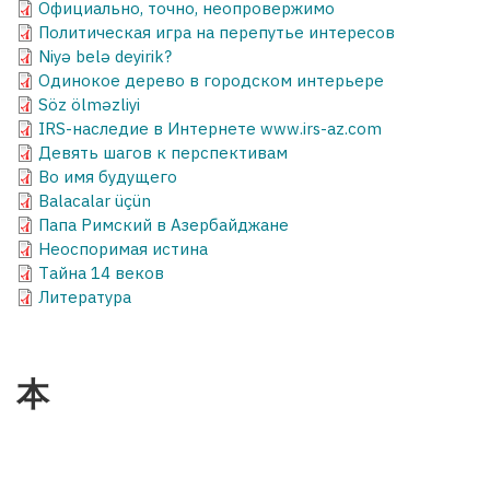
Официально, точно, неопровержимо
Политическая игра на перепутье интересов
Niyə belə deyirik?
Одинокое дерево в городском интерьере
Söz ölməzliyi
IRS-наследие в Интернете www.irs-az.com
Девять шагов к перспективам
Во имя будущего
Balacalar üçün
Папа Римский в Азербайджане
Неоспоримая истина
Тaйна 14 веков
Литература
本