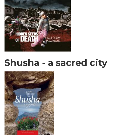
Shusha - a sacred city