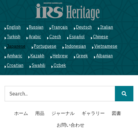
メ
イ
ン
コ
English
Russian
Français
Deutsch
Italian
ン
Turkish
Arabic
Czech
Español
Chinese
テ
ン
Japanese
Portuguese
Indonesian
Vietnamese
ツ
Amharic
Kazakh
Hebrew
Greek
Albanian
に
移
Croatian
Swahili
Ozbek
動
検
索
Main
ホーム
用品
ジャーナル
ギャラリー
図書
navigation
お問い合わせ