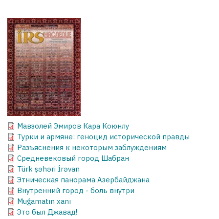
Мавзолей Эмиров Кара Коюнлу
Турки и армяне: геноцид исторической правды
Разъяснения к некоторым заблуждениям
Средневековый город Шабран
Türk şəhəri İrəvan
Этническая панорама Азербайджана
Внутренний город - боль внутри
Muğamatın xanı
Это был Джавад!