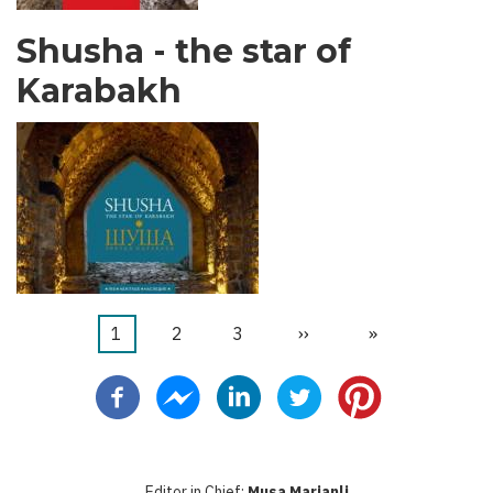
Shusha - the star of
Karabakh
カ
1
ペ
2
ペ
3
次
››
最
»
ペ
レ
ー
ー
ペ
終
ー
ン
ジ
ジ
ー
ペ
ジ
送
ト
ジ
ー
り
ペ
ジ
Editor in Chief:
Musa Marjanli