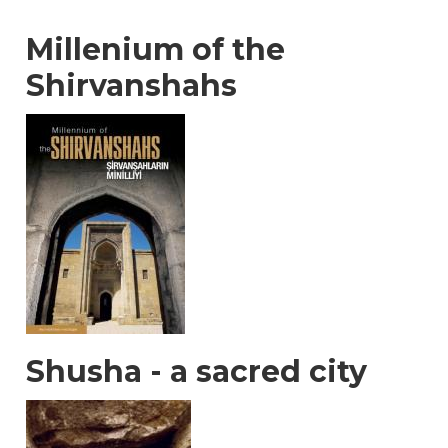
Millenium of the
Shirvanshahs
Shusha - a sacred city