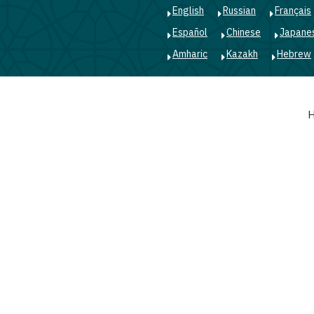
English
Russian
Français
Español
Chinese
Japane
Amharic
Kazakh
Hebrew
Main
navigation