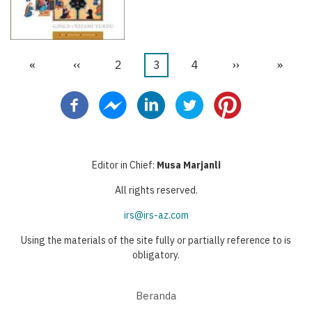
First
«
Halaman
‹‹
Halaman
2
Halaman
3
Halaman
4
Halaman
››
Last
»
Pagination
page
sebelumnya
sekarang
berikutnya
page
Editor in Chief:
Musa Marjanli
All rights reserved.
irs@irs-az.com
Using the materials of the site fully or partially reference to is
obligatory.
Beranda