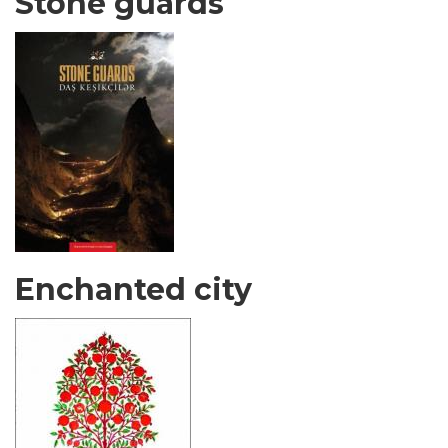
Stone guards
Enchanted city