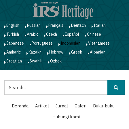
Lompat
ke
isi
utama
English
Russian
Français
Deutsch
Italian
Turkish
Arabic
Czech
Español
Chinese
Japanese
Portuguese
Indonesian
Vietnamese
Amharic
Kazakh
Hebrew
Greek
Albanian
Croatian
Swahili
Ozbek
Pencarian
Main
Beranda
Artikel
Jurnal
Galeri
Buku-buku
navigation
Hubungi kami