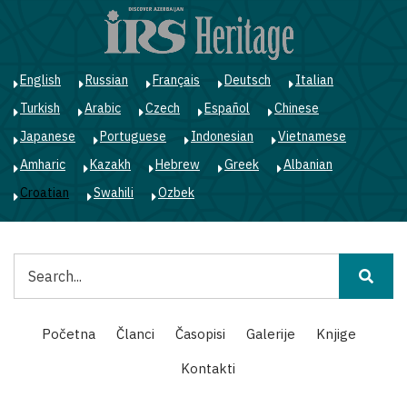
Skoči
na
glavni
sadržaj
English
Russian
Français
Deutsch
Italian
Turkish
Arabic
Czech
Español
Chinese
Japanese
Portuguese
Indonesian
Vietnamese
Amharic
Kazakh
Hebrew
Greek
Albanian
Croatian
Swahili
Ozbek
Pretraga
Main
Početna
Članci
Časopisi
Galerije
Knjige
navigation
Kontakti