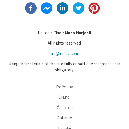
page
page
page
Editor in Chief:
Musa Marjanli
All rights reserved.
irs@irs-az.com
Using the materials of the site fully or partially reference to is
obligatory.
Početna
Članci
Časopisi
Galerije
Knjige