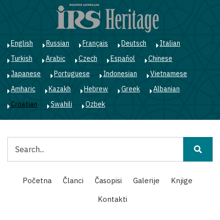
Skoči
na
glavni
sadržaj
English
Russian
Français
Deutsch
Italian
Turkish
Arabic
Czech
Español
Chinese
Japanese
Portuguese
Indonesian
Vietnamese
Amharic
Kazakh
Hebrew
Greek
Albanian
Croatian
Swahili
Ozbek
Pretraga
Main
Početna
Članci
Časopisi
Galerije
Knjige
navigation
Kontakti