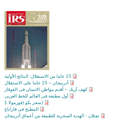
25 عاما من الاستقلال: النتائج الأولية
أذربيجان – 25 عاما على الاستقلال
كهف آزيك – أقدم مواطن الانسان فى القوقاز
أول مطبعة فى العالم للخط العربى
(سحر بكو (فورمولا 1
المطبخ فى قاراباغ
نفتلان - الهدية السحرية للطبيعة من أعماق أذربيجان