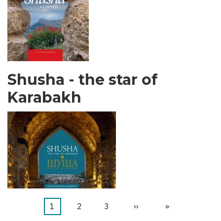
Shusha - the star of
Karabakh
Current
1
Stranica
2
Stranica
3
Next
››
Last
»
Pagination