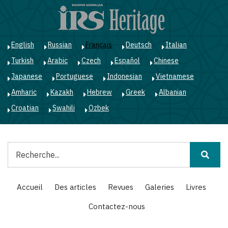
Aller
au
contenu
principal
English
Russian
Français
Deutsch
Italian
Turkish
Arabic
Czech
Español
Chinese
Japanese
Portuguese
Indonesian
Vietnamese
Amharic
Kazakh
Hebrew
Greek
Albanian
Croatian
Swahili
Ozbek
Rechercher
Main
Accueil
Des articles
Revues
Galeries
Livres
navigation
Contactez-nous