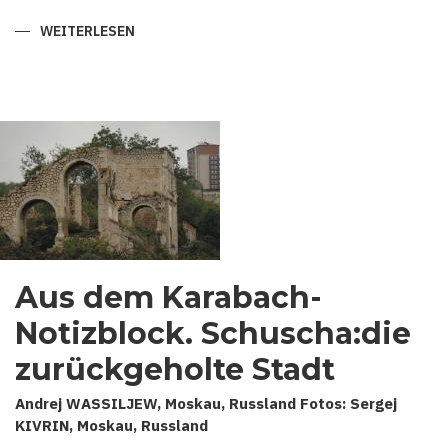
WEITERLESEN
ÜBER
MYSTISCHE
WURZELN
DER
ALTORIENTALISCHEN
MUSIK:
MUGHAM
UND
MAGIER
IN
ASERBAIDSCHAN.
Aus dem Karabach-
Notizblock. Schuscha:die
zurückgeholte Stadt
Andrej WASSILJEW, Moskau, Russland Fotos: Sergej
KIVRIN, Moskau, Russland