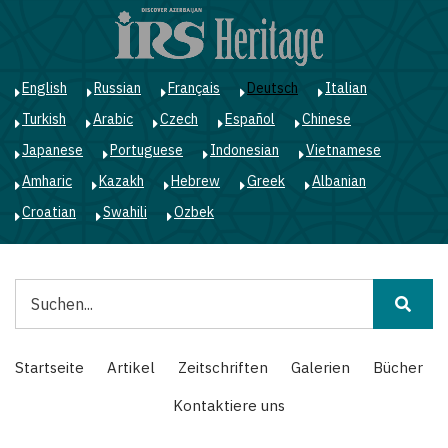
Direkt
zum
Inhalt
English
Russian
Français
Deutsch
Italian
Turkish
Arabic
Czech
Español
Chinese
Japanese
Portuguese
Indonesian
Vietnamese
Amharic
Kazakh
Hebrew
Greek
Albanian
Croatian
Swahili
Ozbek
Suche
Main
Startseite
Artikel
Zeitschriften
Galerien
Bücher
navigation
Kontaktiere uns