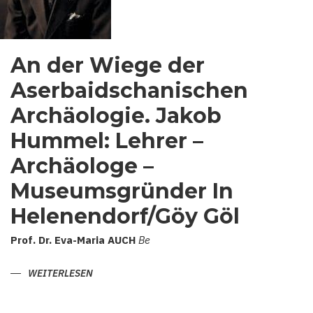
An der Wiege der
Aserbaidschanischen
Archäologie. Jakob
Hummel: Lehrer –
Archäologe –
Museumsgründer In
Helenendorf/Göy Göl
Prof.
Dr.
Eva-Maria
AUCH
Be
WEITERLESEN
ÜBER
AN
DER
WIEGE
DER