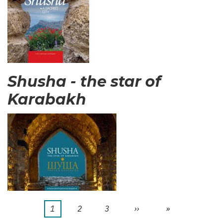
Shusha - the star of
Karabakh
Aktuelle
1
Seite
2
Seite
3
Nächste
››
Letzte
»
Seitennummerierung