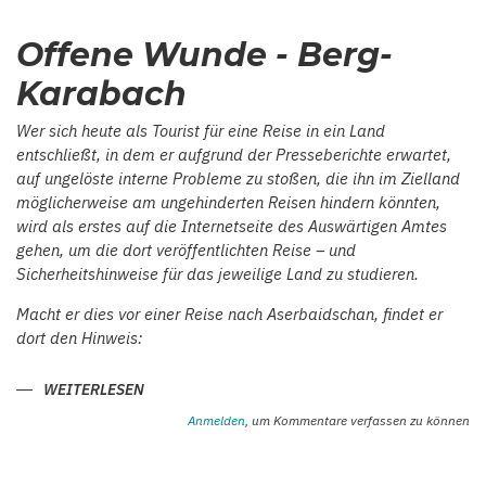
ASERBAIDSCHANISCHEN
ARCHÄOLOGIE.
Offene Wunde - Berg-
JAKOB
HUMMEL:
LEHRER
Karabach
–
ARCHÄOLOGE
–
Wer sich heute als Tourist für eine Reise in ein Land
MUSEUMSGRÜNDER
IN
entschließt, in dem er aufgrund der Presseberichte erwartet,
HELENENDORF/GÖY
auf ungelöste interne Probleme zu stoßen, die ihn im Zielland
GÖL
möglicherweise am ungehinderten Reisen hindern könnten,
wird als erstes auf die Internetseite des Auswärtigen Amtes
gehen, um die dort veröffentlichten Reise – und
Sicherheitshinweise für das jeweilige Land zu studieren.
Macht er dies vor einer Reise nach Aserbaidschan, findet er
dort den Hinweis:
WEITERLESEN
ÜBER
OFFENE
WUNDE
Anmelden
, um Kommentare verfassen zu können
-
BERG-
KARABACH