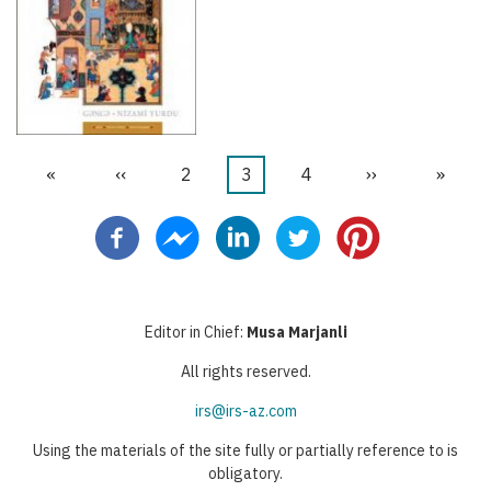
Erste
«
Vorherige
‹‹
Seite
2
Aktuelle
3
Seite
4
Nächste
››
Letzte
»
Seitennummerierung
Seite
Seite
Seite
Seite
Seite
Editor in Chief:
Musa Marjanli
All rights reserved.
irs@irs-az.com
Using the materials of the site fully or partially reference to is
obligatory.