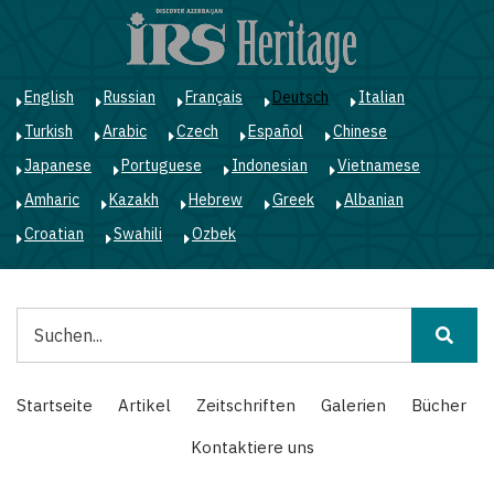
Direkt
zum
Inhalt
English
Russian
Français
Deutsch
Italian
Turkish
Arabic
Czech
Español
Chinese
Japanese
Portuguese
Indonesian
Vietnamese
Amharic
Kazakh
Hebrew
Greek
Albanian
Croatian
Swahili
Ozbek
Suche
Main
Startseite
Artikel
Zeitschriften
Galerien
Bücher
navigation
Kontaktiere uns