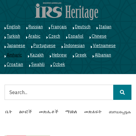
Skip
to
main
content
English
Russian
Français
Deutsch
Italian
Turkish
Arabic
Czech
Español
Chinese
Japanese
Portuguese
Indonesian
Vietnamese
Amharic
Kazakh
Hebrew
Greek
Albanian
Croatian
Swahili
Ozbek
ፈልግ
Main
ቤት
ፅሁፎች
መጽሔቶች
ማዕከለ
መጽሐፍት
ബന്ധപ്പെടുക
navigation