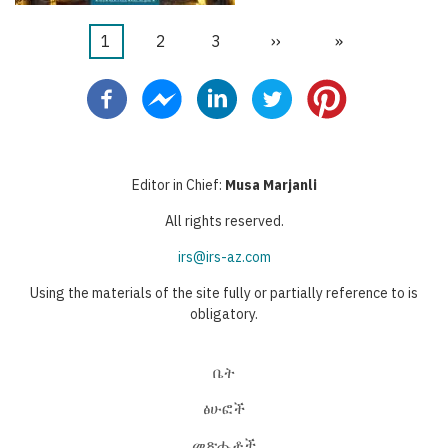
Current
1
ገጽ
2
ገጽ
3
Next
››
Last
»
Pagination
page
page
page
Editor in Chief:
Musa Marjanli
All rights reserved.
irs@irs-az.com
Using the materials of the site fully or partially reference to is
obligatory.
ቤት
ፅሁፎች
መጽሔቶች