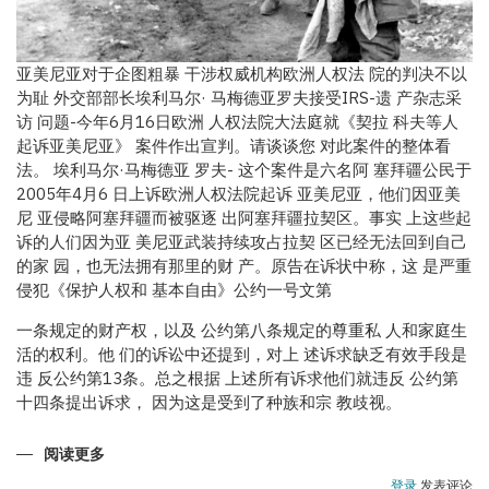
亚美尼亚对于企图粗暴 干涉权威机构欧洲人权法 院的判决不以
为耻 外交部部长埃利马尔· 马梅德亚罗夫接受IRS-遗 产杂志采
访 问题-今年6月16日欧洲 人权法院大法庭就《契拉 科夫等人
起诉亚美尼亚》 案件作出宣判。请谈谈您 对此案件的整体看
法。 埃利马尔·马梅德亚 罗夫- 这个案件是六名阿 塞拜疆公民于
2005年4月6 日上诉欧洲人权法院起诉 亚美尼亚，他们因亚美
尼 亚侵略阿塞拜疆而被驱逐 出阿塞拜疆拉契区。事实 上这些起
诉的人们因为亚 美尼亚武装持续攻占拉契 区已经无法回到自己
的家 园，也无法拥有那里的财 产。原告在诉状中称，这 是严重
侵犯《保护人权和 基本自由》公约一号文第
一条规定的财产权，以及 公约第八条规定的尊重私 人和家庭生
活的权利。他 们的诉讼中还提到，对上 述诉求缺乏有效手段是
违 反公约第13条。总之根据 上述所有诉求他们就违反 公约第
十四条提出诉求， 因为这是受到了种族和宗 教歧视。
阅读更多
关
于
阿
登录
发表评论