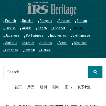
跳
转
到
主
English
Russian
Français
Deutsch
Italian
要
Turkish
Arabic
Czech
Español
Chinese
内
容
Japanese
Portuguese
Indonesian
Vietnamese
Amharic
Kazakh
Hebrew
Greek
Albanian
Croatian
Swahili
Ozbek
搜
索
Main
首页
用品
期刊
画廊
图书
联系我们
navigation