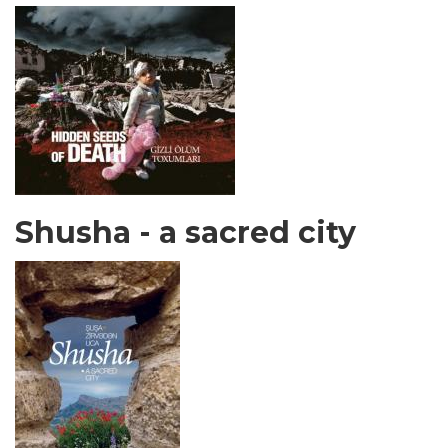
Shusha - a sacred city