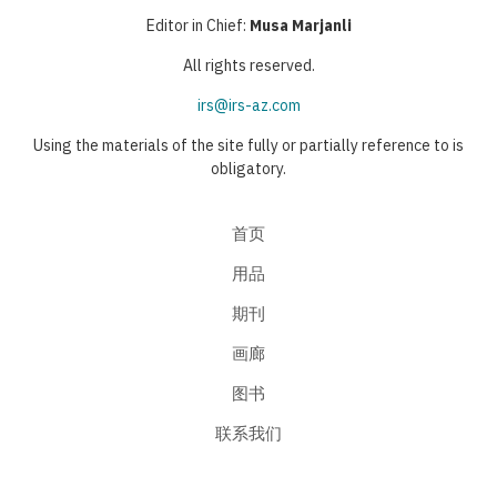
Editor in Chief:
Musa Marjanli
All rights reserved.
irs@irs-az.com
Using the materials of the site fully or partially reference to is
obligatory.
首页
用品
期刊
画廊
图书
联系我们