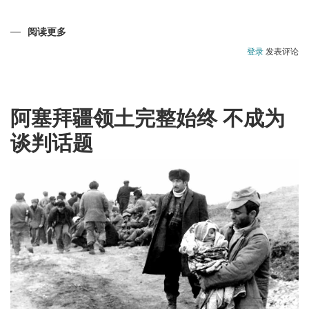
阅读更多
关
于
戈
登录
发表评论
布
斯
坦-
阿
塞
拜
阿塞拜疆领土完整始终 不成为
疆
的
谈判话题
国
家
财
富