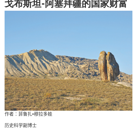
戈布斯坦-阿塞拜疆的国家财富
作者：菲鲁扎
•
穆拉多娃
历史科学副博士