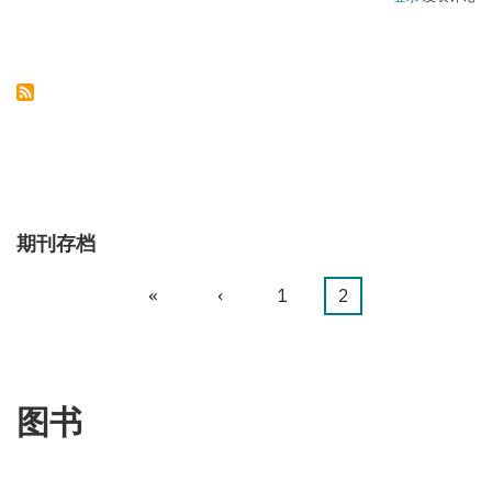
塞
拜
疆
领
土
完
整
始
终
不
成
为
谈
判
话
期刊存档
题
首
«
前
‹
页
1
当
2
分
页
一
面
前
页
页
页
图书