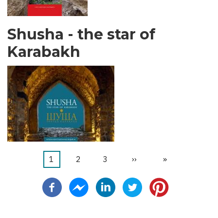
Shusha - the star of
Karabakh
当
1
页
2
页
3
下
››
末
»
分
前
面
面
一
页
页
页
页