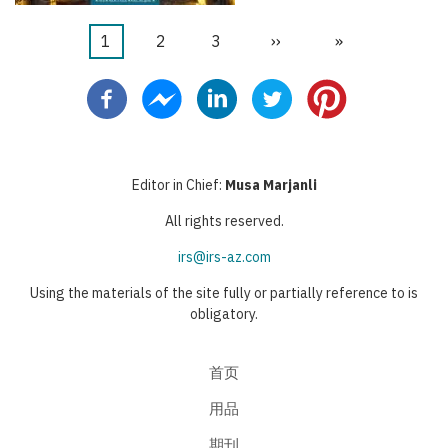
当
1
页
2
页
3
下
››
末
»
分
前
面
面
一
页
页
页
页
Editor in Chief:
Musa Marjanli
All rights reserved.
irs@irs-az.com
Using the materials of the site fully or partially reference to is
obligatory.
首页
用品
期刊