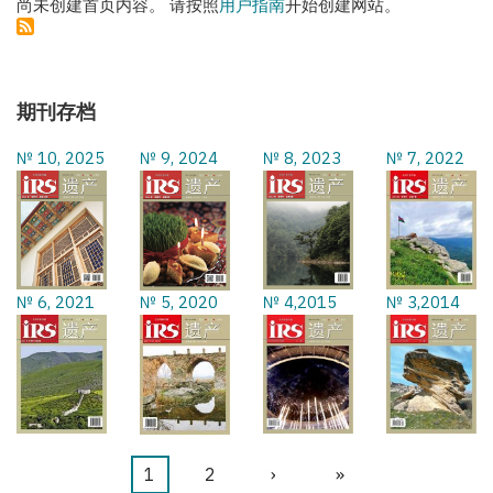
尚未创建首页内容。 请按照
用户指南
开始创建网站。
期刊存档
№ 10, 2025
№ 9, 2024
№ 8, 2023
№ 7, 2022
№ 6, 2021
№ 5, 2020
№ 4,2015
№ 3,2014
当
1
页
2
下
›
末
»
分