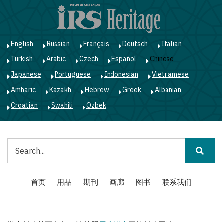
跳
转
到
主
English
Russian
Français
Deutsch
Italian
要
Turkish
Arabic
Czech
Español
Chinese
内
容
Japanese
Portuguese
Indonesian
Vietnamese
Amharic
Kazakh
Hebrew
Greek
Albanian
Croatian
Swahili
Ozbek
搜
索
Main
首页
用品
期刊
画廊
图书
联系我们
navigation