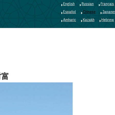
English
Russian
Français
Español
Chinese
Japane
Amharic
Kazakh
Hebrew
Main
navigation
财富