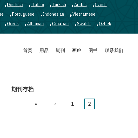
Deutsch
Italian
Turkish
Arabic
Czech
se
Portuguese
Indonesian
Vietnamese
Greek
Albanian
Croatian
Swahili
Ozbek
首页
用品
期刊
画廊
图书
联系我们
期刊存档
首
«
前
‹
页
1
当
2
分
页
一
面
前
页
页
页