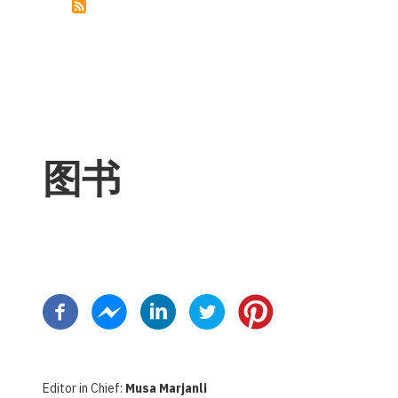
领
土
完
整
始
终
不
成
为
谈
判
话
题
图书
分
页
Editor in Chief:
Musa Marjanli