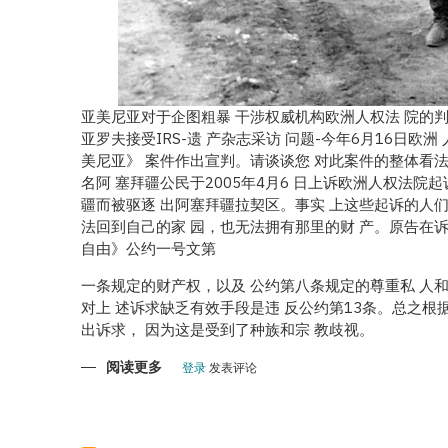
亚美尼亚对于企图粗暴 干涉权威机构欧洲人权法 院的判
亚罗夫接受IRS-遗 产杂志采访 问题-今年6月16日欧
美尼亚》 案件作出宣判。请谈谈您 对此案件的整体看法。
名阿 塞拜疆公民于2005年4月6 日上诉欧洲人权法院
疆而被驱逐 出阿塞拜疆拉契区。事实 上这些起诉的人们
法回到自己的家 园，也无法拥有那里的财 产。原告在诉
自由》公约一号文第
一条规定的财产权，以及 公约第八条规定的尊重私 人
对上 述诉求缺乏有效手段是违 反公约第13条。总之根
出诉求， 因为这是受到了种族和宗 教歧视。
阅读更多
关
登录
发表评论
于
阿
塞
拜
疆