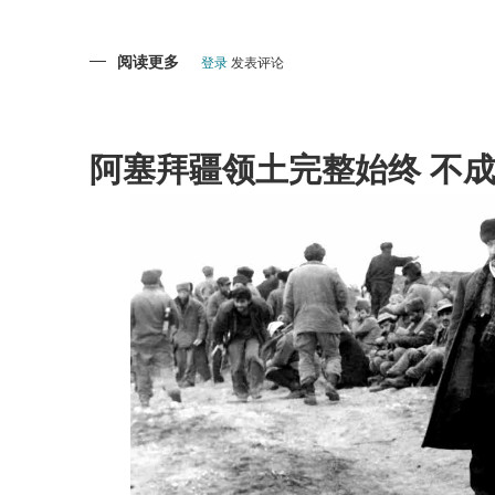
阅读更多
关
登录
发表评论
于
戈
布
斯
坦-
阿
阿塞拜疆领土完整始终 不
塞
拜
疆
的
国
家
财
富