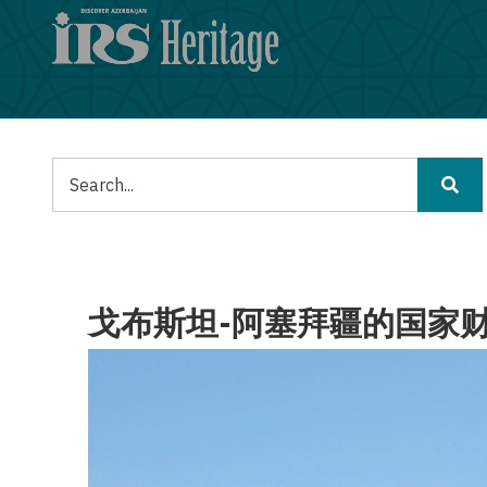
跳
转
到
主
要
内
容
搜
索
戈布斯坦-阿塞拜疆的国家