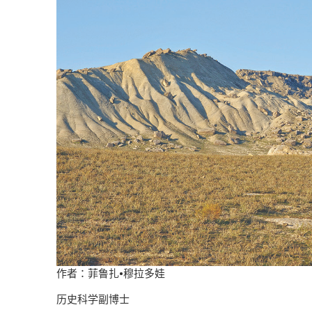
作者：菲鲁扎
•
穆拉多娃
历史科学副博士