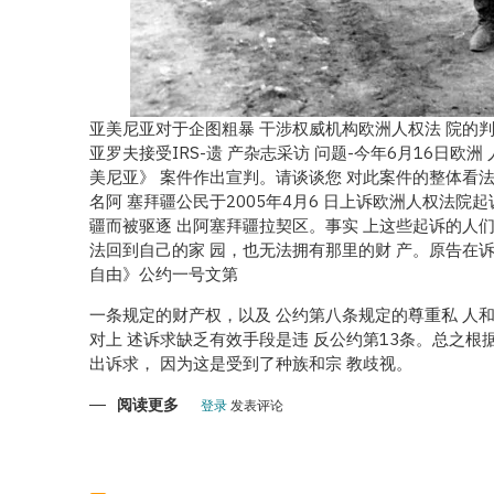
亚美尼亚对于企图粗暴 干涉权威机构欧洲人权法 院的判
亚罗夫接受IRS-遗 产杂志采访 问题-今年6月16日欧
美尼亚》 案件作出宣判。请谈谈您 对此案件的整体看法。
名阿 塞拜疆公民于2005年4月6 日上诉欧洲人权法院
疆而被驱逐 出阿塞拜疆拉契区。事实 上这些起诉的人们
法回到自己的家 园，也无法拥有那里的财 产。原告在诉
自由》公约一号文第
一条规定的财产权，以及 公约第八条规定的尊重私 人
对上 述诉求缺乏有效手段是违 反公约第13条。总之根
出诉求， 因为这是受到了种族和宗 教歧视。
阅读更多
关
登录
发表评论
于
阿
塞
拜
疆