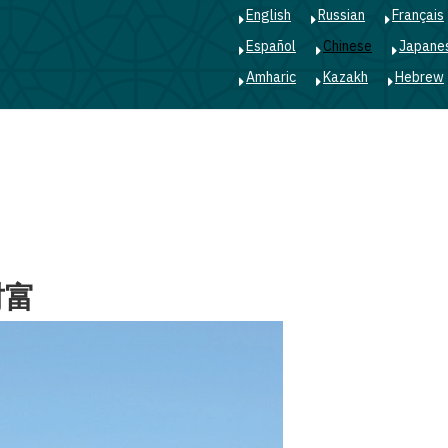
English
Russian
Français
Español
Chinese
Japane
Amharic
Kazakh
Hebrew
Main
navigation
财富