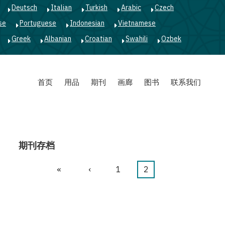
Deutsch
Italian
Turkish
Arabic
Czech
se
Portuguese
Indonesian
Vietnamese
Greek
Albanian
Croatian
Swahili
Ozbek
首页
用品
期刊
画廊
图书
联系我们
期刊存档
首
«
前
‹
页
1
当
2
分
页
一
面
前
页
页
页