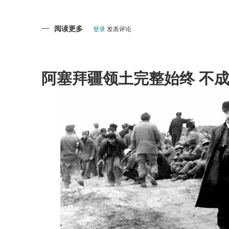
阅读更多
关
登录
发表评论
于
戈
布
斯
坦-
阿
阿塞拜疆领土完整始终 不
塞
拜
疆
的
国
家
财
富