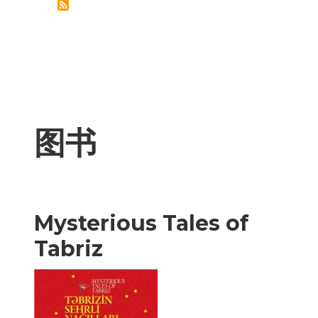
领
土
完
整
始
终
不
成
为
谈
判
话
题
图书
Mysterious Tales of
Tabriz