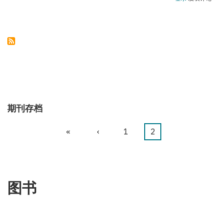
塞
拜
疆
领
土
完
整
始
终
不
成
为
谈
判
话
期刊存档
题
首
«
前
‹
页
1
当
2
分
页
一
面
前
页
页
页
图书