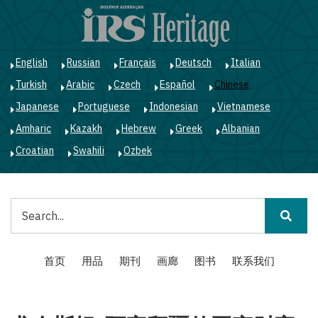
跳
转
到
主
English
Russian
Français
Deutsch
Italian
要
Turkish
Arabic
Czech
Español
Chinese
内
容
Japanese
Portuguese
Indonesian
Vietnamese
Amharic
Kazakh
Hebrew
Greek
Albanian
Croatian
Swahili
Ozbek
搜
索
Main
首页
用品
期刊
画廊
图书
联系我们
navigation