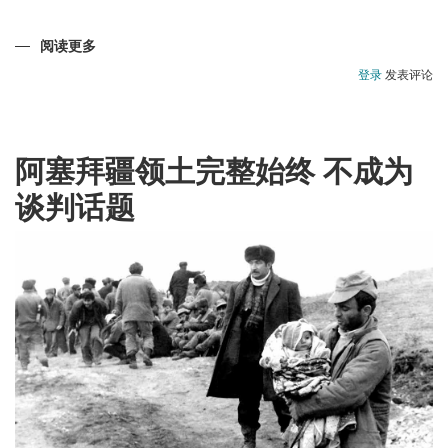
阅读更多
关
于
戈
登录
发表评论
布
斯
坦-
阿
塞
拜
阿塞拜疆领土完整始终 不成为
疆
的
谈判话题
国
家
财
富