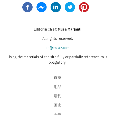
页
一
面
前
面
一
页
页
页
页
页
Editor in Chief:
Musa Marjanli
All rights reserved.
irs@irs-az.com
Using the materials of the site fully or partially reference to is
obligatory.
首页
用品
期刊
画廊
图书