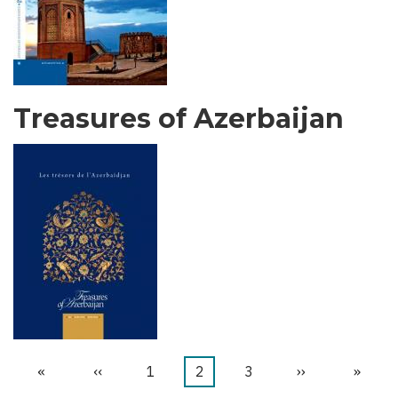
Treasures of Azerbaijan
首
«
前
‹‹
页
1
当
2
页
3
下
››
末
»
分