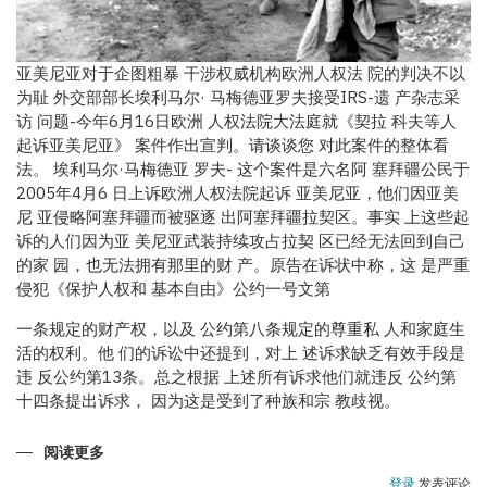
亚美尼亚对于企图粗暴 干涉权威机构欧洲人权法 院的判决不以
为耻 外交部部长埃利马尔· 马梅德亚罗夫接受IRS-遗 产杂志采
访 问题-今年6月16日欧洲 人权法院大法庭就《契拉 科夫等人
起诉亚美尼亚》 案件作出宣判。请谈谈您 对此案件的整体看
法。 埃利马尔·马梅德亚 罗夫- 这个案件是六名阿 塞拜疆公民于
2005年4月6 日上诉欧洲人权法院起诉 亚美尼亚，他们因亚美
尼 亚侵略阿塞拜疆而被驱逐 出阿塞拜疆拉契区。事实 上这些起
诉的人们因为亚 美尼亚武装持续攻占拉契 区已经无法回到自己
的家 园，也无法拥有那里的财 产。原告在诉状中称，这 是严重
侵犯《保护人权和 基本自由》公约一号文第
一条规定的财产权，以及 公约第八条规定的尊重私 人和家庭生
活的权利。他 们的诉讼中还提到，对上 述诉求缺乏有效手段是
违 反公约第13条。总之根据 上述所有诉求他们就违反 公约第
十四条提出诉求， 因为这是受到了种族和宗 教歧视。
阅读更多
关
于
阿
登录
发表评论