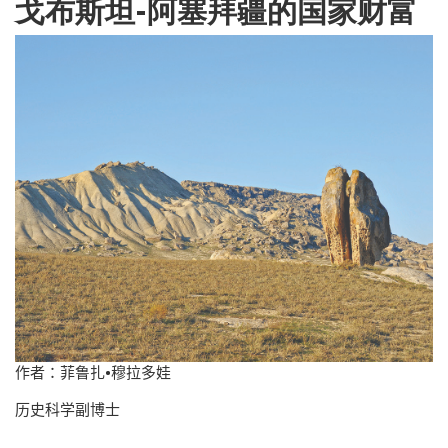
戈布斯坦-阿塞拜疆的国家财富
作者：菲鲁扎
•
穆拉多娃
历史科学副博士