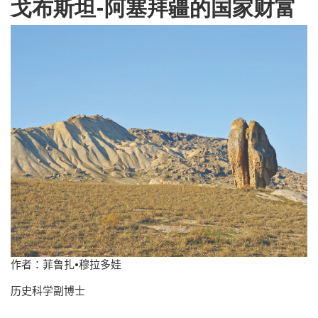
戈布斯坦-阿塞拜疆的国家财富
作者：菲鲁扎
•
穆拉多娃
历史科学副博士