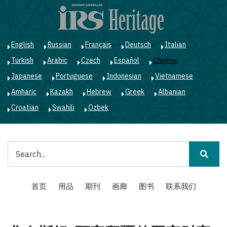
跳
转
到
主
English
Russian
Français
Deutsch
Italian
要
Turkish
Arabic
Czech
Español
Chinese
内
容
Japanese
Portuguese
Indonesian
Vietnamese
Amharic
Kazakh
Hebrew
Greek
Albanian
Croatian
Swahili
Ozbek
搜
索
Main
首页
用品
期刊
画廊
图书
联系我们
navigation