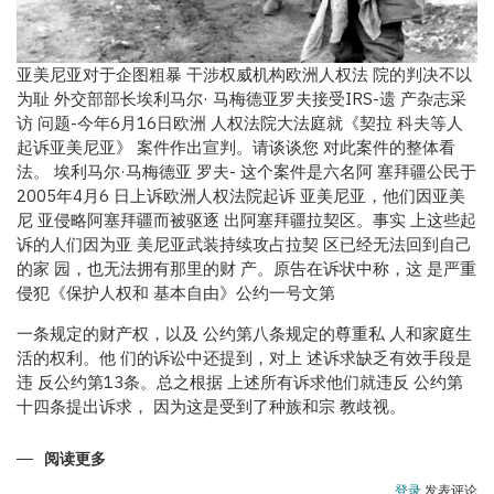
亚美尼亚对于企图粗暴 干涉权威机构欧洲人权法 院的判决不以
为耻 外交部部长埃利马尔· 马梅德亚罗夫接受IRS-遗 产杂志采
访 问题-今年6月16日欧洲 人权法院大法庭就《契拉 科夫等人
起诉亚美尼亚》 案件作出宣判。请谈谈您 对此案件的整体看
法。 埃利马尔·马梅德亚 罗夫- 这个案件是六名阿 塞拜疆公民于
2005年4月6 日上诉欧洲人权法院起诉 亚美尼亚，他们因亚美
尼 亚侵略阿塞拜疆而被驱逐 出阿塞拜疆拉契区。事实 上这些起
诉的人们因为亚 美尼亚武装持续攻占拉契 区已经无法回到自己
的家 园，也无法拥有那里的财 产。原告在诉状中称，这 是严重
侵犯《保护人权和 基本自由》公约一号文第
一条规定的财产权，以及 公约第八条规定的尊重私 人和家庭生
活的权利。他 们的诉讼中还提到，对上 述诉求缺乏有效手段是
违 反公约第13条。总之根据 上述所有诉求他们就违反 公约第
十四条提出诉求， 因为这是受到了种族和宗 教歧视。
阅读更多
关
于
阿
登录
发表评论