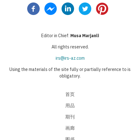
页
一
面
前
面
一
页
页
页
页
页
Editor in Chief:
Musa Marjanli
All rights reserved.
irs@irs-az.com
Using the materials of the site fully or partially reference to is
obligatory.
首页
用品
期刊
画廊
图书