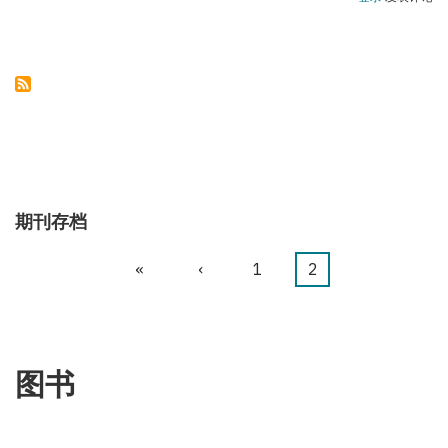
塞
拜
疆
领
土
完
整
始
终
不
成
为
谈
判
话
期刊存档
题
首
«
前
‹
页
1
当
2
分
页
一
面
前
页
页
页
图书