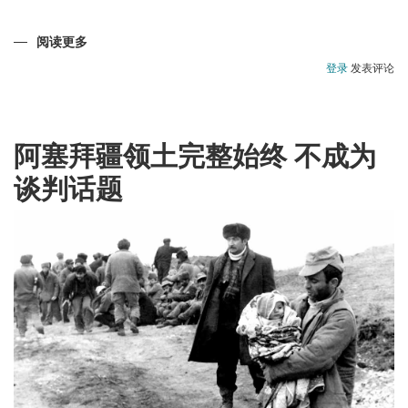
阅读更多
关
于
戈
登录
发表评论
布
斯
坦-
阿
塞
拜
阿塞拜疆领土完整始终 不成为
疆
的
谈判话题
国
家
财
富