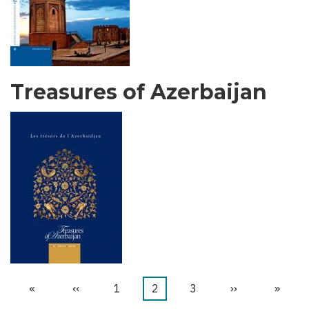
Treasures of Azerbaijan
首
«
前
‹‹
页
1
当
2
页
3
下
››
末
»
分