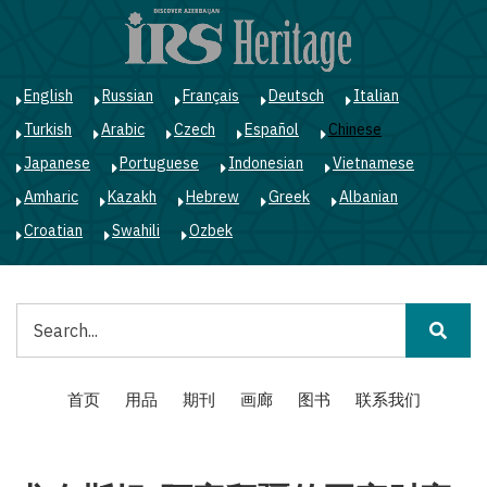
跳
转
到
主
English
Russian
Français
Deutsch
Italian
要
Turkish
Arabic
Czech
Español
Chinese
内
容
Japanese
Portuguese
Indonesian
Vietnamese
Amharic
Kazakh
Hebrew
Greek
Albanian
Croatian
Swahili
Ozbek
搜
索
Main
首页
用品
期刊
画廊
图书
联系我们
navigation