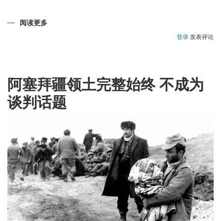
阅读更多
关
于
戈
登录
发表评论
布
斯
坦-
阿
塞
拜
阿塞拜疆领土完整始终 不成为
疆
的
谈判话题
国
家
财
富