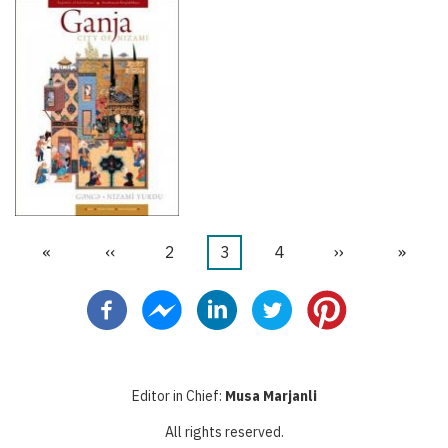
首
«
前
‹‹
页
2
当
3
页
4
下
››
末
»
分
页
一
面
前
面
一
页
页
页
页
页
Editor in Chief:
Musa Marjanli
All rights reserved.