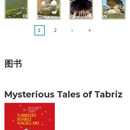
当
1
页
2
下
›
末
»
分
前
面
一
页
页
页
页
图书
Mysterious Tales of Tabriz