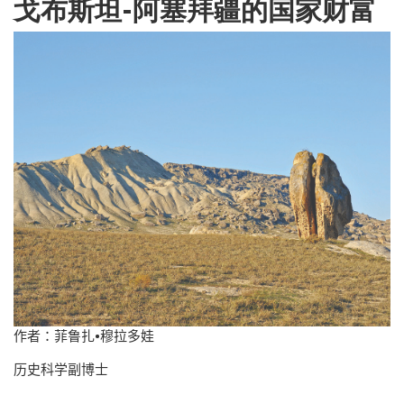
戈布斯坦-阿塞拜疆的国家财富
作者：菲鲁扎
•
穆拉多娃
历史科学副博士