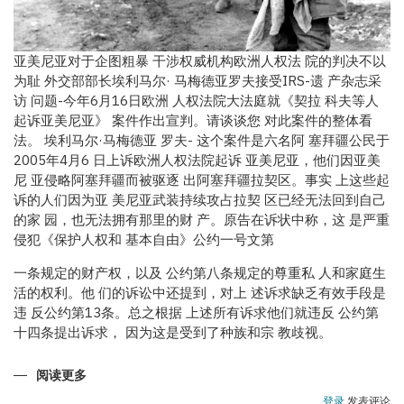
亚美尼亚对于企图粗暴 干涉权威机构欧洲人权法 院的判决不以
为耻 外交部部长埃利马尔· 马梅德亚罗夫接受IRS-遗 产杂志采
访 问题-今年6月16日欧洲 人权法院大法庭就《契拉 科夫等人
起诉亚美尼亚》 案件作出宣判。请谈谈您 对此案件的整体看
法。 埃利马尔·马梅德亚 罗夫- 这个案件是六名阿 塞拜疆公民于
2005年4月6 日上诉欧洲人权法院起诉 亚美尼亚，他们因亚美
尼 亚侵略阿塞拜疆而被驱逐 出阿塞拜疆拉契区。事实 上这些起
诉的人们因为亚 美尼亚武装持续攻占拉契 区已经无法回到自己
的家 园，也无法拥有那里的财 产。原告在诉状中称，这 是严重
侵犯《保护人权和 基本自由》公约一号文第
一条规定的财产权，以及 公约第八条规定的尊重私 人和家庭生
活的权利。他 们的诉讼中还提到，对上 述诉求缺乏有效手段是
违 反公约第13条。总之根据 上述所有诉求他们就违反 公约第
十四条提出诉求， 因为这是受到了种族和宗 教歧视。
阅读更多
关
于
阿
登录
发表评论