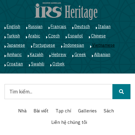
Nhảy
đến
nội
dung
English
Russian
Français
Deutsch
Italian
Turkish
Arabic
Czech
Español
Chinese
Japanese
Portuguese
Indonesian
Vietnamese
Amharic
Kazakh
Hebrew
Greek
Albanian
Croatian
Swahili
Ozbek
Tìm
kiếm
Main
Nhà
Bài viết
Tạp chí
Galleries
Sách
navigation
Liên hệ chúng tôi