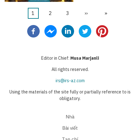
Trang
1
Trang
2
Trang
3
Next
››
Last
»
Pagination
hiện
page
page
thời
Editor in Chief:
Musa Marjanli
All rights reserved.
irs@irs-az.com
Using the materials of the site fully or partially reference to is
obligatory.
Nhà
Bài viết
Tạp chí