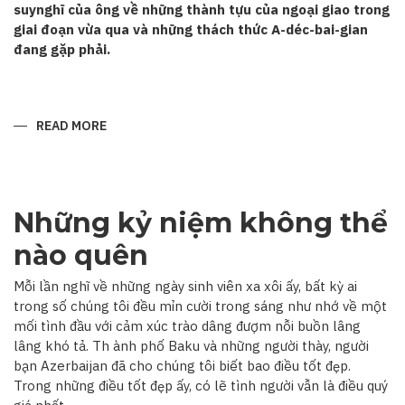
suynghĩ của ông về những thành tựu của ngoại giao trong
giai đoạn vừa qua và những thách thức A-déc-bai-gian
đang gặp phải.
READ MORE
ABOUT
“QUAN
HỆ
A-
DÉC-
BAI-
GIAN–
Những kỷ niệm không thể
VIỆT
NAM
ĐANG
nào quên
TRÊN
ĐÀ
PHÁT
Mỗi lần nghĩ về những ngày sinh viên xa xôi ấy, bất kỳ ai
TRIỂN”
trong số chúng tôi đều mỉn cười trong sáng như nhớ về một
mối tình đầu với cảm xúc trào dâng đượm nỗi buồn lâng
lâng khó tả. Th ành phố Baku và những người thày, người
bạn Azerbaijan đã cho chúng tôi biết bao điều tốt đẹp.
Trong những điều tốt đẹp ấy, có lẽ tình người vẫn là điều quý