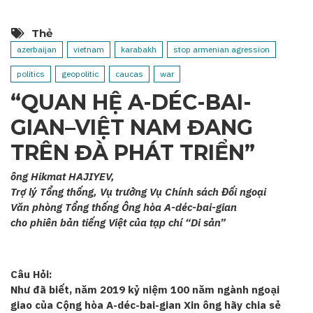
Thẻ
azerbaijan
vietnam
karabakh
stop armenian agression
politics
geopolitic
caucas
war
“QUAN HỆ A-DÉC-BAI-
GIAN–VIỆT NAM ĐANG
TRÊN ĐÀ PHÁT TRIỂN”
ông Hikmat HAJIYEV,
Trợ lý Tổng thống, Vụ trưởng Vụ Chính sách Đối ngoại
Văn phòng Tổng thống Ông hòa A-déc-bai-gian
cho phiên bản tiếng Việt của tạp chí “Di sản”
Câu Hỏi:
Như đã biết, năm 2019 kỷ niệm 100 năm ngành ngoại
giao của Cộng hòa A-déc-bai-gian Xin ông hãy chia sẻ