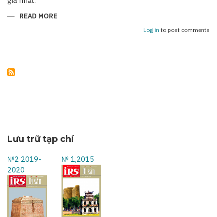
giá nhất.
READ MORE
ABOUT
NHỮNG
KỶ
Log in
to post comments
NIỆM
KHÔNG
THỂ
NÀO
QUÊN
Lưu trữ tạp chí
№2 2019-
№ 1,2015
2020