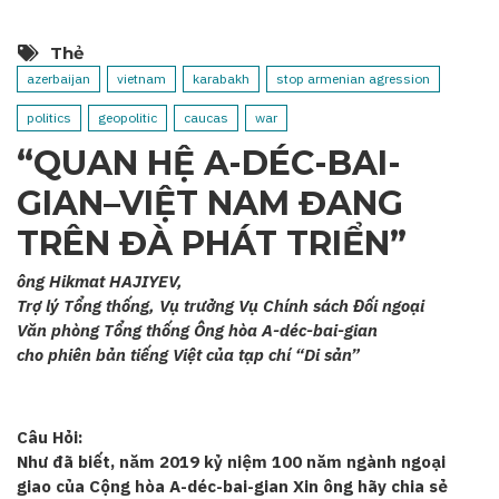
Thẻ
azerbaijan
vietnam
karabakh
stop armenian agression
politics
geopolitic
caucas
war
“QUAN HỆ A-DÉC-BAI-
GIAN–VIỆT NAM ĐANG
TRÊN ĐÀ PHÁT TRIỂN”
ông Hikmat HAJIYEV,
Trợ lý Tổng thống, Vụ trưởng Vụ Chính sách Đối ngoại
Văn phòng Tổng thống Ông hòa A-déc-bai-gian
cho phiên bản tiếng Việt của tạp chí “Di sản”
Câu Hỏi:
Như đã biết, năm 2019 kỷ niệm 100 năm ngành ngoại
giao của Cộng hòa A-déc-bai-gian Xin ông hãy chia sẻ