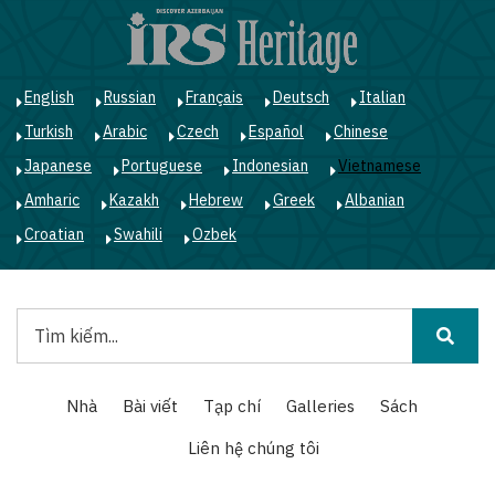
Nhảy
đến
nội
dung
English
Russian
Français
Deutsch
Italian
Turkish
Arabic
Czech
Español
Chinese
Japanese
Portuguese
Indonesian
Vietnamese
Amharic
Kazakh
Hebrew
Greek
Albanian
Croatian
Swahili
Ozbek
Tìm
kiếm
Main
Nhà
Bài viết
Tạp chí
Galleries
Sách
navigation
Liên hệ chúng tôi