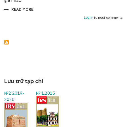
giá nhất.
READ MORE
ABOUT
NHỮNG
KỶ
Log in
to post comments
NIỆM
KHÔNG
THỂ
NÀO
QUÊN
Lưu trữ tạp chí
№2 2019-
№ 1,2015
2020