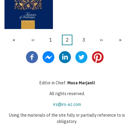
First
«
Trang
‹‹
Trang
1
Trang
2
Trang
3
Next
››
Last
»
Pagination
page
trước
hiện
page
page
thời
Editor in Chief:
Musa Marjanli
All rights reserved.
irs@irs-az.com
Using the materials of the site fully or partially reference to is
obligatory.