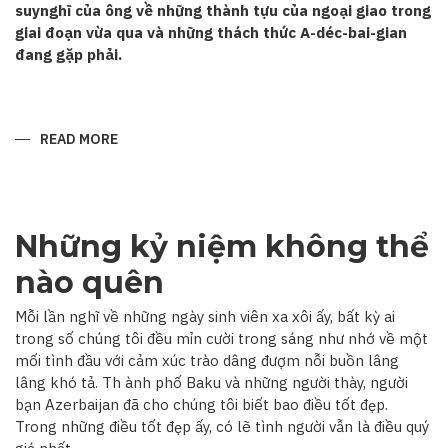
suynghĩ của ông về những thành tựu của ngoại giao trong
giai đoạn vừa qua và những thách thức A-déc-bai-gian
đang gặp phải.
READ MORE
ABOUT
“QUAN
HỆ
A-
DÉC-
BAI-
GIAN–
Những kỷ niệm không thể
VIỆT
NAM
ĐANG
nào quên
TRÊN
ĐÀ
PHÁT
Mỗi lần nghĩ về những ngày sinh viên xa xôi ấy, bất kỳ ai
TRIỂN”
trong số chúng tôi đều mỉn cười trong sáng như nhớ về một
mối tình đầu với cảm xúc trào dâng đượm nỗi buồn lâng
lâng khó tả. Th ành phố Baku và những người thày, người
bạn Azerbaijan đã cho chúng tôi biết bao điều tốt đẹp.
Trong những điều tốt đẹp ấy, có lẽ tình người vẫn là điều quý