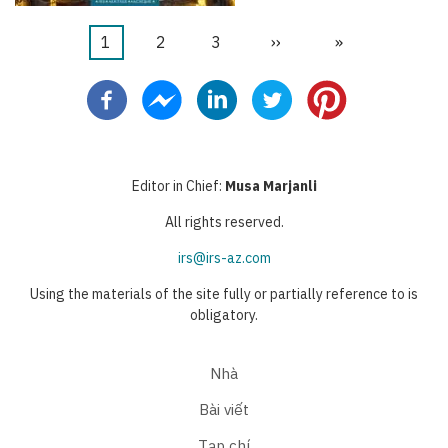
Trang
1
Trang
2
Trang
3
Next
››
Last
»
Pagination
hiện
page
page
thời
Editor in Chief:
Musa Marjanli
All rights reserved.
irs@irs-az.com
Using the materials of the site fully or partially reference to is
obligatory.
Nhà
Bài viết
Tạp chí