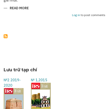
giá nhất.
READ MORE
ABOUT
NHỮNG
KỶ
Log in
to post comments
NIỆM
KHÔNG
THỂ
NÀO
QUÊN
Lưu trữ tạp chí
№2 2019-
№ 1,2015
2020