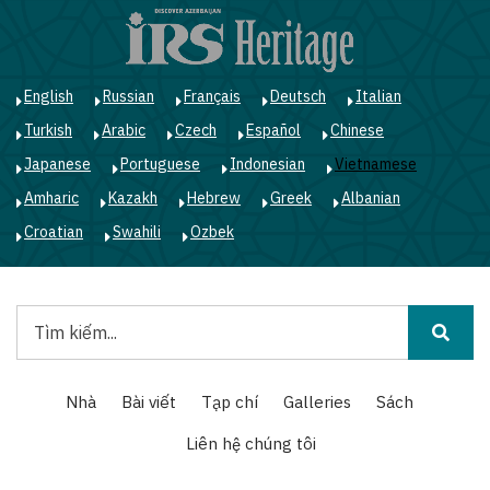
Nhảy
đến
nội
dung
English
Russian
Français
Deutsch
Italian
Turkish
Arabic
Czech
Español
Chinese
Japanese
Portuguese
Indonesian
Vietnamese
Amharic
Kazakh
Hebrew
Greek
Albanian
Croatian
Swahili
Ozbek
Tìm
kiếm
Main
Nhà
Bài viết
Tạp chí
Galleries
Sách
navigation
Liên hệ chúng tôi