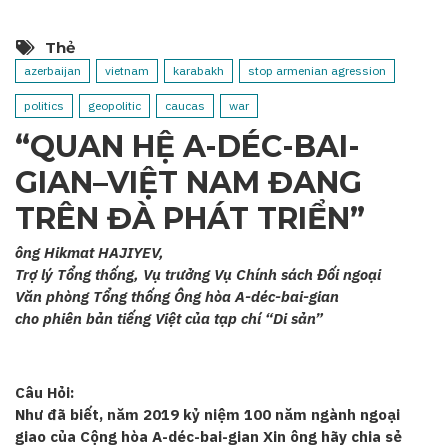
Thẻ
azerbaijan
vietnam
karabakh
stop armenian agression
politics
geopolitic
caucas
war
“QUAN HỆ A-DÉC-BAI-
GIAN–VIỆT NAM ĐANG
TRÊN ĐÀ PHÁT TRIỂN”
ông Hikmat HAJIYEV,
Trợ lý Tổng thống, Vụ trưởng Vụ Chính sách Đối ngoại
Văn phòng Tổng thống Ông hòa A-déc-bai-gian
cho phiên bản tiếng Việt của tạp chí “Di sản”
Câu Hỏi:
Như đã biết, năm 2019 kỷ niệm 100 năm ngành ngoại
giao của Cộng hòa A-déc-bai-gian Xin ông hãy chia sẻ