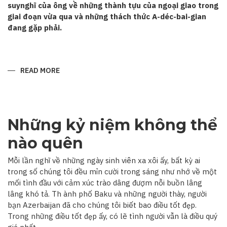
suynghĩ của ông về những thành tựu của ngoại giao trong
giai đoạn vừa qua và những thách thức A-déc-bai-gian
đang gặp phải.
READ MORE
ABOUT
“QUAN
HỆ
A-
DÉC-
BAI-
GIAN–
Những kỷ niệm không thể
VIỆT
NAM
ĐANG
nào quên
TRÊN
ĐÀ
PHÁT
Mỗi lần nghĩ về những ngày sinh viên xa xôi ấy, bất kỳ ai
TRIỂN”
trong số chúng tôi đều mỉn cười trong sáng như nhớ về một
mối tình đầu với cảm xúc trào dâng đượm nỗi buồn lâng
lâng khó tả. Th ành phố Baku và những người thày, người
bạn Azerbaijan đã cho chúng tôi biết bao điều tốt đẹp.
Trong những điều tốt đẹp ấy, có lẽ tình người vẫn là điều quý