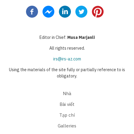
page
trước
hiện
page
page
thời
Editor in Chief:
Musa Marjanli
All rights reserved.
irs@irs-az.com
Using the materials of the site fully or partially reference to is
obligatory.
Nhà
Bài viết
Tạp chí
Galleries