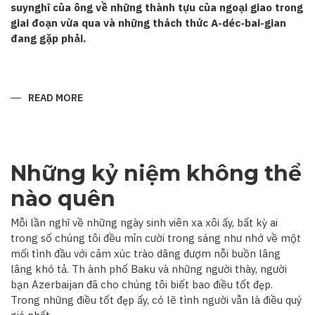
suynghĩ của ông về những thành tựu của ngoại giao trong
giai đoạn vừa qua và những thách thức A-déc-bai-gian
đang gặp phải.
READ MORE
ABOUT
“QUAN
HỆ
A-
DÉC-
BAI-
GIAN–
Những kỷ niệm không thể
VIỆT
NAM
ĐANG
nào quên
TRÊN
ĐÀ
PHÁT
Mỗi lần nghĩ về những ngày sinh viên xa xôi ấy, bất kỳ ai
TRIỂN”
trong số chúng tôi đều mỉn cười trong sáng như nhớ về một
mối tình đầu với cảm xúc trào dâng đượm nỗi buồn lâng
lâng khó tả. Th ành phố Baku và những người thày, người
bạn Azerbaijan đã cho chúng tôi biết bao điều tốt đẹp.
Trong những điều tốt đẹp ấy, có lẽ tình người vẫn là điều quý