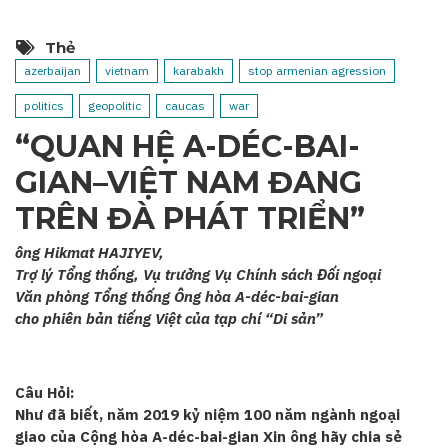
Thẻ
azerbaijan
vietnam
karabakh
stop armenian agression
politics
geopolitic
caucas
war
“QUAN HỆ A-DÉC-BAI-
GIAN–VIỆT NAM ĐANG
TRÊN ĐÀ PHÁT TRIỂN”
ông Hikmat HAJIYEV,
Trợ lý Tổng thống, Vụ trưởng Vụ Chính sách Đối ngoại
Văn phòng Tổng thống Ông hòa A-déc-bai-gian
cho phiên bản tiếng Việt của tạp chí “Di sản”
Câu Hỏi:
Như đã biết, năm 2019 kỷ niệm 100 năm ngành ngoại
giao của Cộng hòa A-déc-bai-gian Xin ông hãy chia sẻ