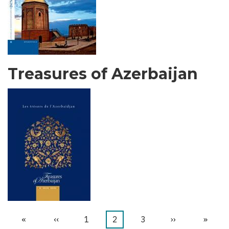
Treasures of Azerbaijan
First
«
Trang
‹‹
Trang
1
Trang
2
Trang
3
Next
››
Last
»
Pagination