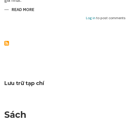
giá nhất.
READ MORE
ABOUT
NHỮNG
KỶ
Log in
to post comments
NIỆM
KHÔNG
THỂ
NÀO
QUÊN
Lưu trữ tạp chí
Sách