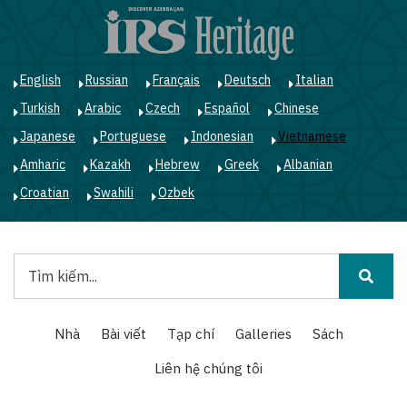
Nhảy
đến
nội
dung
English
Russian
Français
Deutsch
Italian
Turkish
Arabic
Czech
Español
Chinese
Japanese
Portuguese
Indonesian
Vietnamese
Amharic
Kazakh
Hebrew
Greek
Albanian
Croatian
Swahili
Ozbek
Tìm
kiếm
Main
Nhà
Bài viết
Tạp chí
Galleries
Sách
navigation
Liên hệ chúng tôi