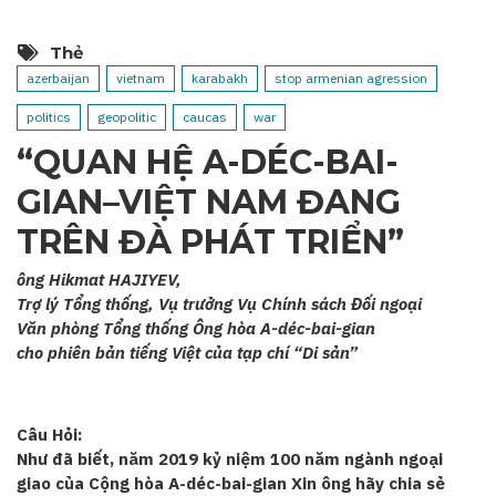
Thẻ
azerbaijan
vietnam
karabakh
stop armenian agression
politics
geopolitic
caucas
war
“QUAN HỆ A-DÉC-BAI-
GIAN–VIỆT NAM ĐANG
TRÊN ĐÀ PHÁT TRIỂN”
ông Hikmat HAJIYEV,
Trợ lý Tổng thống, Vụ trưởng Vụ Chính sách Đối ngoại
Văn phòng Tổng thống Ông hòa A-déc-bai-gian
cho phiên bản tiếng Việt của tạp chí “Di sản”
Câu Hỏi:
Như đã biết, năm 2019 kỷ niệm 100 năm ngành ngoại
giao của Cộng hòa A-déc-bai-gian Xin ông hãy chia sẻ