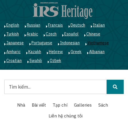
Nhảy
đến
nội
dung
English
Russian
Français
Deutsch
Italian
Turkish
Arabic
Czech
Español
Chinese
Japanese
Portuguese
Indonesian
Vietnamese
Amharic
Kazakh
Hebrew
Greek
Albanian
Croatian
Swahili
Ozbek
Tìm
kiếm
Main
Nhà
Bài viết
Tạp chí
Galleries
Sách
navigation
Liên hệ chúng tôi