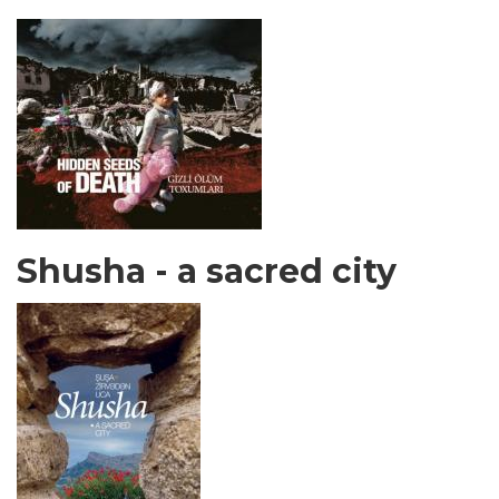
Shusha - a sacred city