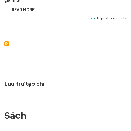
giá nhất.
READ MORE
ABOUT
NHỮNG
KỶ
Log in
to post comments
NIỆM
KHÔNG
THỂ
NÀO
QUÊN
Lưu trữ tạp chí
Sách