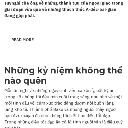
suynghĩ của ông về những thành tựu của ngoại giao trong
giai đoạn vừa qua và những thách thức A-déc-bai-gian
đang gặp phải.
READ MORE
ABOUT
“QUAN
HỆ
A-
DÉC-
BAI-
GIAN–
Những kỷ niệm không thể
VIỆT
NAM
ĐANG
nào quên
TRÊN
ĐÀ
PHÁT
Mỗi lần nghĩ về những ngày sinh viên xa xôi ấy, bất kỳ ai
TRIỂN”
trong số chúng tôi đều mỉn cười trong sáng như nhớ về một
mối tình đầu với cảm xúc trào dâng đượm nỗi buồn lâng
lâng khó tả. Th ành phố Baku và những người thày, người
bạn Azerbaijan đã cho chúng tôi biết bao điều tốt đẹp.
Trong những điều tốt đẹp ấy, có lẽ tình người vẫn là điều quý