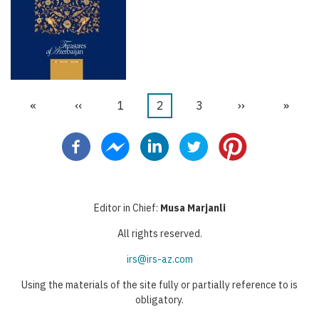
İlk
«
Önceki
‹‹
Sayfa
1
Şu
2
Sayfa
3
Sonraki
››
Last
»
Pagination
sayfa
sayfa
an
sayfa
page
kullanılan
sayfa
Editor in Chief:
Musa Marjanli
All rights reserved.
irs@irs-az.com
Using the materials of the site fully or partially reference to is
obligatory.