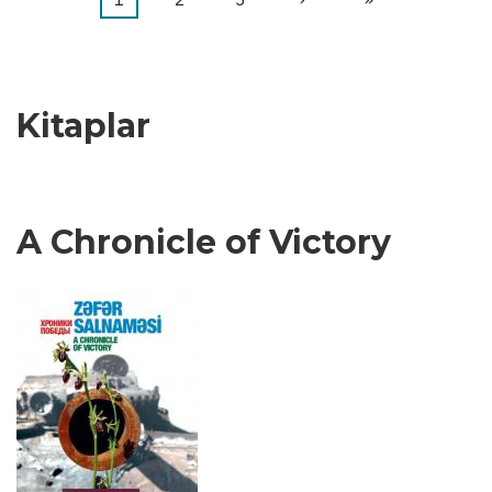
Pagination
an
sayfa
page
kullanılan
sayfa
Kitaplar
A Chronicle of Victory