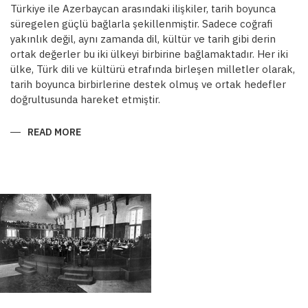
Türkiye ile Azerbaycan arasındaki ilişkiler, tarih boyunca
süregelen güçlü bağlarla şekillenmiştir. Sadece coğrafi
yakınlık değil, aynı zamanda dil, kültür ve tarih gibi derin
ortak değerler bu iki ülkeyi birbirine bağlamaktadır. Her iki
ülke, Türk dili ve kültürü etrafında birleşen milletler olarak,
tarih boyunca birbirlerine destek olmuş ve ortak hedefler
doğrultusunda hareket etmiştir.
READ MORE
ABOUT
ORTAK
DEĞERLER,
ORTAK
HEDEFLER:
DOSTLUKTAN
STRATEJIK
MÜTTEFIKLIĞE
TÜRKIYE-
AZERBAYCAN
ILIŞKILERI