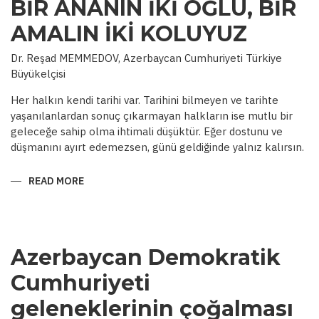
BİR ANANIN İKİ OĞLU, BİR
AMALIN İKİ KOLUYUZ
Dr. Reşad MEMMEDOV, Azerbaycan Cumhuriyeti Türkiye
Büyükelçisi
Her halkın kendi tarihi var. Tarihini bilmeyen ve tarihte
yaşanılanlardan sonuç çıkarmayan halkların ise mutlu bir
geleceğe sahip olma ihtimali düşüktür. Eğer dostunu ve
düşmanını ayırt edemezsen, günü geldiğinde yalnız kalırsın.
READ MORE
ABOUT
BİR
ANANIN
İKİ
OĞLU,
BİR
AMALIN
Azerbaycan Demokratik
İKİ
KOLUYUZ
Cumhuriyeti
geleneklerinin çoğalması