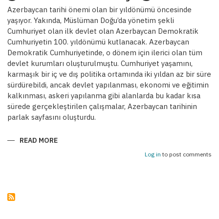
Azerbaycan tarihi önemi olan bir yıldönümü öncesinde
yaşıyor. Yakında, Müslüman Doğu’da yönetim şekli
Cumhuriyet olan ilk devlet olan Azerbaycan Demokratik
Cumhuriyetin 100. yıldönümü kutlanacak. Azerbaycan
Demokratik Cumhuriyetinde, o dönem için ilerici olan tüm
devlet kurumları oluşturulmuştu. Cumhuriyet yaşamını,
karmaşık bir iç ve dış politika ortamında iki yıldan az bir süre
sürdürebildi, ancak devlet yapılanması, ekonomi ve eğitimin
kalkınması, askeri yapılanma gibi alanlarda bu kadar kısa
sürede gerçekleştirilen çalışmalar, Azerbaycan tarihinin
parlak sayfasını oluşturdu.
READ MORE
ABOUT
AZERBAYCAN
DEMOKRATIK
Log in
to post comments
CUMHURIYETI
GELENEKLERININ
ÇOĞALMASI