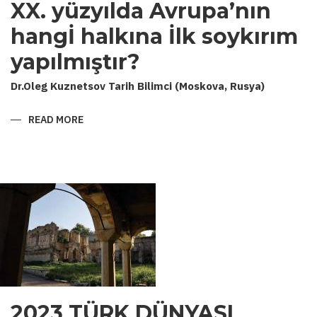
XX. yüzyılda Avrupa’nın
hangİ halkına İlk soykırım
yapılmıştır?
Dr.Oleg Kuznetsov Tarih Bilimci (Moskova, Rusya)
READ MORE
ABOUT
XX.
YÜZYILDA
AVRUPA’NIN
HANGİ
HALKINA
İLK
SOYKIRIM
YAPILMIŞTIR?
2023 TÜRK DÜNYASI