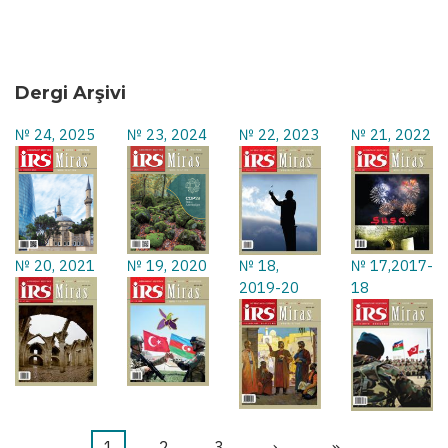
Dergi Arşivi
№ 24, 2025
№ 23, 2024
№ 22, 2023
№ 21, 2022
№ 20, 2021
№ 19, 2020
№ 18,
№ 17,2017-
2019-20
18
Şu
1
Sayfa
2
Sayfa
3
Sonraki
›
Last
»