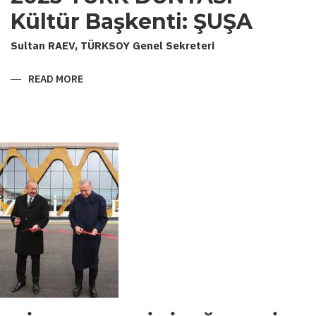
Kültür Başkenti: ŞUŞA
Sultan RAEV, TÜRKSOY Genel Sekreteri
READ MORE
ABOUT
2023
TÜRK
DÜNYASI
KÜLTÜR
BAŞKENTI:
ŞUŞA