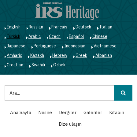
Ana
içeriğe
atla
English
Russian
Français
Deutsch
Italian
Turkish
Arabic
Czech
Español
Chinese
Japanese
Portuguese
Indonesian
Vietnamese
Amharic
Kazakh
Hebrew
Greek
Albanian
Croatian
Swahili
Ozbek
Ara
Main
Ana Sayfa
Nesne
Dergiler
Galeriler
Kitabın
navigation
Bize ulaşın