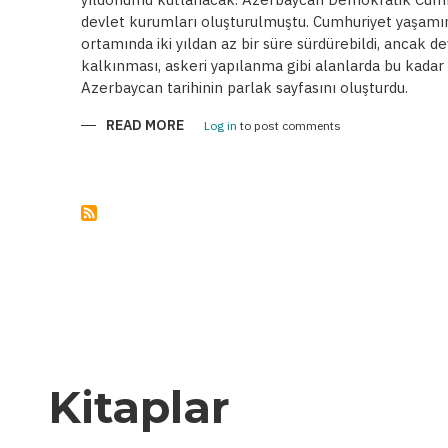
devlet kurumları oluşturulmuştu. Cumhuriyet yaşamını,
ortamında iki yıldan az bir süre sürdürebildi, ancak 
kalkınması, askeri yapılanma gibi alanlarda bu kadar 
Azerbaycan tarihinin parlak sayfasını oluşturdu.
READ MORE
ABOUT
Log in
to post comments
AZERBAYCAN
DEMOKRATIK
CUMHURIYETI
GELENEKLERININ
ÇOĞALMASI
Kitaplar