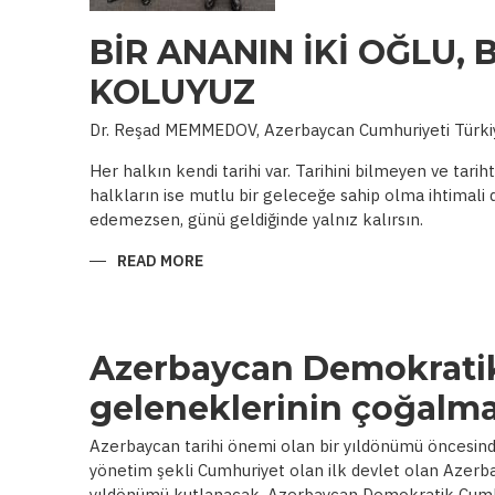
BİR ANANIN İKİ OĞLU, B
KOLUYUZ
Dr. Reşad MEMMEDOV, Azerbaycan Cumhuriyeti Türkiy
Her halkın kendi tarihi var. Tarihini bilmeyen ve tar
halkların ise mutlu bir geleceğe sahip olma ihtimali 
edemezsen, günü geldiğinde yalnız kalırsın.
READ MORE
ABOUT
BİR
ANANIN
İKİ
OĞLU,
BİR
AMALIN
Azerbaycan Demokrati
İKİ
KOLUYUZ
geleneklerinin çoğalma
Azerbaycan tarihi önemi olan bir yıldönümü öncesind
yönetim şekli Cumhuriyet olan ilk devlet olan Azer
yıldönümü kutlanacak. Azerbaycan Demokratik Cumhur