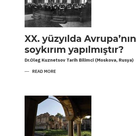
ILIŞKILERI
XX. yüzyılda Avrupa’nın
soykırım yapılmıştır?
Dr.Oleg Kuznetsov Tarih Bilimci (Moskova, Rusya)
READ MORE
ABOUT
XX.
YÜZYILDA
AVRUPA’NIN
HANGİ
HALKINA
İLK
SOYKIRIM
YAPILMIŞTIR?