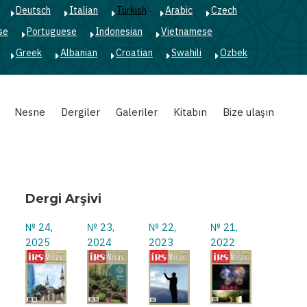
Deutsch
Italian
Turkish
Arabic
Czech
se
Portuguese
Indonesian
Vietnamese
Greek
Albanian
Croatian
Swahili
Ozbek
Nesne
Dergiler
Galeriler
Kitabın
Bize ulaşın
Dergi Arşivi
№ 24,
№ 23,
№ 22,
№ 21,
2025
2024
2023
2022