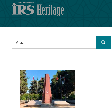
Ana
içeriğe
atla
Ara