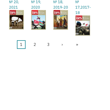
№ 20,
№ 19,
№ 18,
№
2021
2020
2019-20
17,2017-
18
Şu
1
Sayfa
2
Sayfa
3
Sonraki
›
Last
»
Pagination
an
sayfa
page
kullanılan
sayfa