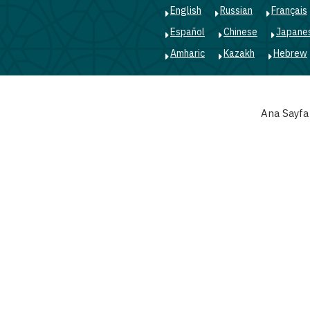
English
Russian
Français
Español
Chinese
Japane
Amharic
Kazakh
Hebrew
Main
Ana Sayfa
navigation