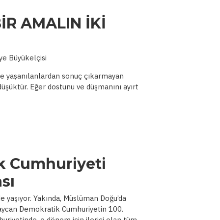
İR AMALIN İKİ
e Büyükelçisi
ihte yaşanılanlardan sonuç çıkarmayan
düşüktür. Eğer dostunu ve düşmanını ayırt
k Cumhuriyeti
sı
e yaşıyor. Yakında, Müslüman Doğu’da
baycan Demokratik Cumhuriyetin 100.
iyetinde, o dönem için ilerici olan tüm