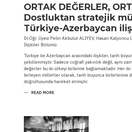
ORTAK DEĞERLER, ORT
Dostluktan stratejik mü
Türkiye-Azerbaycan iliş
Dr.Öğr. Üyesi Pelin Akbulut ALIYEV, Hasan Kalyoncu Ün
İlişkiler Bölümü
Türkiye ile Azerbaycan arasındaki ilişkiler, tarih boy
şekillenmiştir. Sadece coğrafi yakınlık değil, aynı zam
değerler bu iki ülkeyi birbirine bağlamaktadır. Her iki 
birleşen milletler olarak, tarih boyunca birbirlerine
doğrultusunda hareket etmiştir.
READ MORE
ABOUT
ORTAK
DEĞERLER,
ORTAK
HEDEFLER:
DOSTLUKTAN
STRATEJIK
MÜTTEFIKLIĞE
TÜRKIYE-
AZERBAYCAN