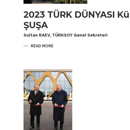
2023 TÜRK DÜNYASI Kül
ŞUŞA
Sultan RAEV, TÜRKSOY Genel Sekreteri
READ MORE
ABOUT
2023
TÜRK
DÜNYASI
KÜLTÜR
BAŞKENTI:
ŞUŞA