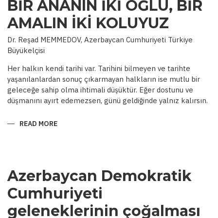
BİR ANANIN İKİ OĞLU, BİR
AMALIN İKİ KOLUYUZ
Dr. Reşad MEMMEDOV, Azerbaycan Cumhuriyeti Türkiye
Büyükelçisi
Her halkın kendi tarihi var. Tarihini bilmeyen ve tarihte
yaşanılanlardan sonuç çıkarmayan halkların ise mutlu bir
geleceğe sahip olma ihtimali düşüktür. Eğer dostunu ve
düşmanını ayırt edemezsen, günü geldiğinde yalnız kalırsın.
READ MORE
ABOUT
BİR
ANANIN
İKİ
OĞLU,
BİR
AMALIN
Azerbaycan Demokratik
İKİ
KOLUYUZ
Cumhuriyeti
geleneklerinin çoğalması