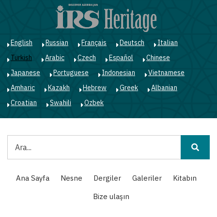
Ana
içeriğe
atla
English
Russian
Français
Deutsch
Italian
Turkish
Arabic
Czech
Español
Chinese
Japanese
Portuguese
Indonesian
Vietnamese
Amharic
Kazakh
Hebrew
Greek
Albanian
Croatian
Swahili
Ozbek
Ara
Main
Ana Sayfa
Nesne
Dergiler
Galeriler
Kitabın
navigation
Bize ulaşın