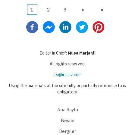
Şu
1
Sayfa
2
Sayfa
3
Sonraki
››
Last
»
Pagination
an
sayfa
page
kullanılan
sayfa
Editor in Chief:
Musa Marjanli
All rights reserved.
irs@irs-az.com
Using the materials of the site fully or partially reference to is
obligatory.
Ana Sayfa
Nesne
Dergiler