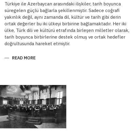
Türkiye ile Azerbaycan arasındaki ilişkiler, tarih boyunca
süregelen güçlü bağlarla şekillenmiştir. Sadece coğrafi
yakınlık değil, aynı zamanda dil, kültür ve tarih gibi derin
ortak değerler bu iki ülkeyi birbirine bağlamaktadır. Her iki
ülke, Türk dili ve kültürü etrafında birleşen milletler olarak,
tarih boyunca birbirlerine destek olmuş ve ortak hedefler
doğrultusunda hareket etmiştir.
READ MORE
ABOUT
ORTAK
DEĞERLER,
ORTAK
HEDEFLER:
DOSTLUKTAN
STRATEJIK
MÜTTEFIKLIĞE
TÜRKIYE-
AZERBAYCAN
ILIŞKILERI