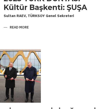
Kültür Başkenti: ŞUŞA
Sultan RAEV, TÜRKSOY Genel Sekreteri
READ MORE
ABOUT
2023
TÜRK
DÜNYASI
KÜLTÜR
BAŞKENTI:
ŞUŞA