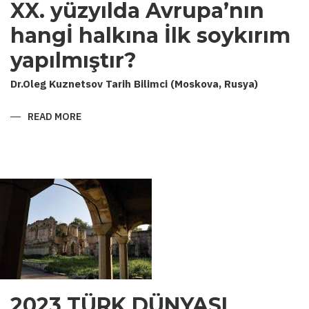
XX. yüzyılda Avrupa’nın
hangİ halkına İlk soykırım
yapılmıştır?
Dr.Oleg Kuznetsov Tarih Bilimci (Moskova, Rusya)
READ MORE
ABOUT
XX.
YÜZYILDA
AVRUPA’NIN
HANGİ
HALKINA
İLK
SOYKIRIM
YAPILMIŞTIR?
2023 TÜRK DÜNYASI