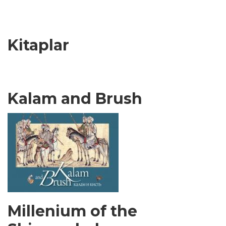
sayfa
sayfa
an
kullanılan
sayfa
Kitaplar
Kalam and Brush
Millenium of the