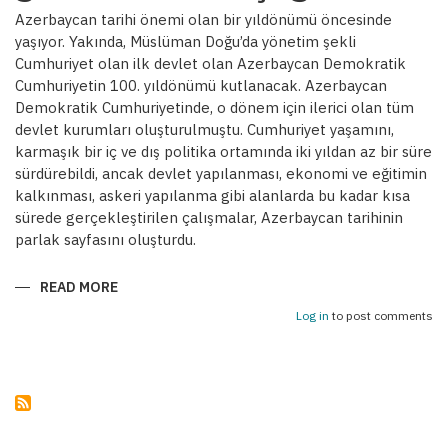
Azerbaycan tarihi önemi olan bir yıldönümü öncesinde
yaşıyor. Yakında, Müslüman Doğu’da yönetim şekli
Cumhuriyet olan ilk devlet olan Azerbaycan Demokratik
Cumhuriyetin 100. yıldönümü kutlanacak. Azerbaycan
Demokratik Cumhuriyetinde, o dönem için ilerici olan tüm
devlet kurumları oluşturulmuştu. Cumhuriyet yaşamını,
karmaşık bir iç ve dış politika ortamında iki yıldan az bir süre
sürdürebildi, ancak devlet yapılanması, ekonomi ve eğitimin
kalkınması, askeri yapılanma gibi alanlarda bu kadar kısa
sürede gerçekleştirilen çalışmalar, Azerbaycan tarihinin
parlak sayfasını oluşturdu.
READ MORE
ABOUT
AZERBAYCAN
DEMOKRATIK
Log in
to post comments
CUMHURIYETI
GELENEKLERININ
ÇOĞALMASI