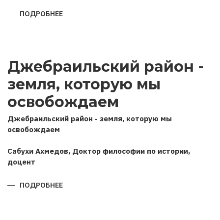
ПОДРОБНЕЕ
О
ПОЗИЦИЯ
АЗЕРБАЙДЖАНА
В
ОТЕЧЕСТВЕННОЙ
ВОЙНЕ
2020
Джебраильский район -
ГОДА
(НА
ОСНОВЕ
земля, которую мы
ИНТЕРВЬЮ
ГЛАВЫ
ГОСУДАРСТВА
освобождаем
РОССИЙСКИМ
ИНФОРМАЦИОННЫМ
АГЕНТСТВАМ
Джебраильский район - земля, которую мы
ТАСС
освобождаем
И
ИНТЕРФАКС)
Сабухи Ахмедов, Доктор философии по истории,
доцент
ПОДРОБНЕЕ
О
ДЖЕБРАИЛЬСКИЙ
РАЙОН
-
ЗЕМЛЯ,
КОТОРУЮ