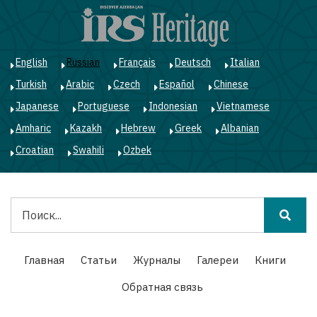
Перейти
к
основному
содержанию
English
Russian
Français
Deutsch
Italian
Turkish
Arabic
Czech
Español
Chinese
Japanese
Portuguese
Indonesian
Vietnamese
Amharic
Kazakh
Hebrew
Greek
Albanian
Croatian
Swahili
Ozbek
Поиск
Main
Главная
Статьи
Журналы
Галереи
Книги
navigation
Обратная связь