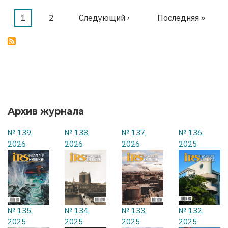
МЫ
ОСВОБОЖДАЕМ
Текущая
1
Страница
2
Следующая
Следующий ›
Последняя
Последняя »
Нумерация
страница
страница
страница
страниц
Архив журнала
№ 139,
№ 138,
№ 137,
№ 136,
2026
2026
2026
2025
№ 135,
№ 134,
№ 133,
№ 132,
2025
2025
2025
2025