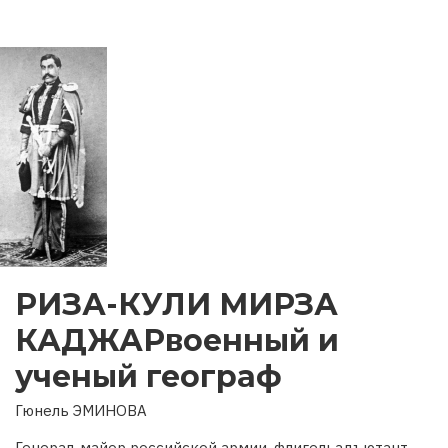
РИЗА-КУЛИ МИРЗА
КАДЖАРвоенный и
ученый географ
Гюнель ЭМИНОВА
Генерал-майор российской армии, флигельадъютант