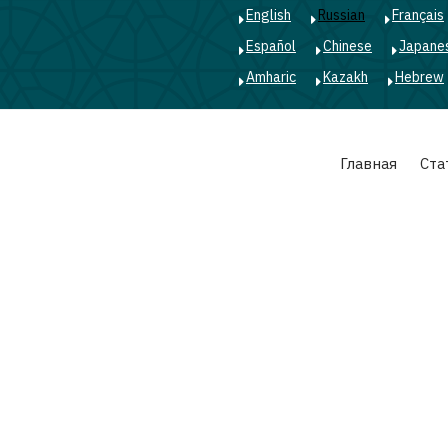
English
Russian
Français
Español
Chinese
Japane
Amharic
Kazakh
Hebrew
Main
Главная
Ста
navigation