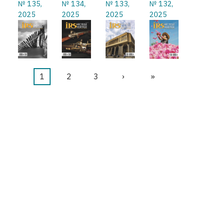
№ 135,
№ 134,
№ 133,
№ 132,
2025
2025
2025
2025
Текущая
1
Страница
2
Страница
3
Следующая
›
Последняя
»
Нумерация
страница
страница
страница
страниц