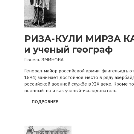
РИЗА-КУЛИ МИРЗА К
и ученый географ
Гюнель ЭМИНОВА
Генерал-майор российской армии, флигельадъют
1894) занимает достойное место в ряду азерба
российской военной службе в XIX веке. Кроме то
военный, но и как ученый-исследователь.
ПОДРОБНЕЕ
О
РИЗА-
КУЛИ
МИРЗА
КАДЖАРВОЕННЫЙ
И
УЧЕНЫЙ
ГЕОГРАФ