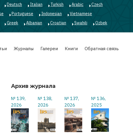
Deutsch
Italian
Turkish
Arabic
Czech
se
Portuguese
Indonesian
Vietnamese
Greek
Albanian
Croatian
Swahili
Ozbek
тьи
Журналы
Галереи
Книги
Обратная связь
Архив журнала
№ 139,
№ 138,
№ 137,
№ 136,
2026
2026
2026
2025