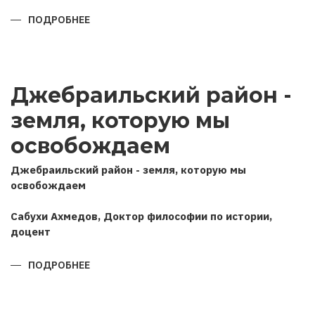
ПОДРОБНЕЕ
О
ПОЗИЦИЯ
АЗЕРБАЙДЖАНА
В
ОТЕЧЕСТВЕННОЙ
ВОЙНЕ
2020
Джебраильский район -
ГОДА
(НА
ОСНОВЕ
земля, которую мы
ИНТЕРВЬЮ
ГЛАВЫ
ГОСУДАРСТВА
освобождаем
РОССИЙСКИМ
ИНФОРМАЦИОННЫМ
АГЕНТСТВАМ
Джебраильский район - земля, которую мы
ТАСС
освобождаем
И
ИНТЕРФАКС)
Сабухи Ахмедов, Доктор философии по истории,
доцент
ПОДРОБНЕЕ
О
ДЖЕБРАИЛЬСКИЙ
РАЙОН
-
ЗЕМЛЯ,
КОТОРУЮ