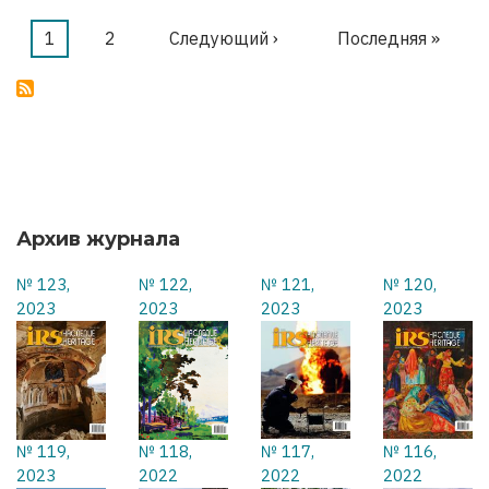
МЫ
ОСВОБОЖДАЕМ
Текущая
1
Страница
2
Следующая
Следующий ›
Последняя
Последняя »
Нумерация
страница
страница
страница
страниц
Архив журнала
№ 123,
№ 122,
№ 121,
№ 120,
2023
2023
2023
2023
№ 119,
№ 118,
№ 117,
№ 116,
2023
2022
2022
2022