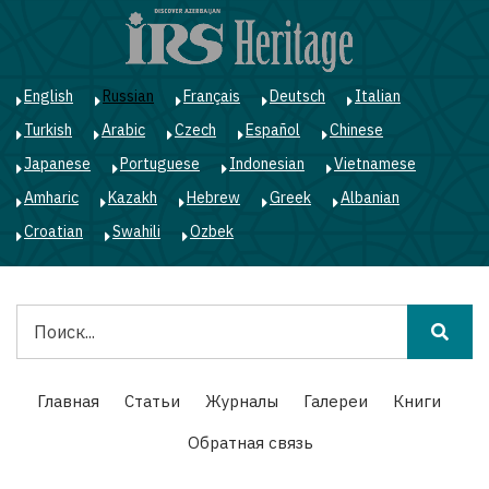
Перейти
к
основному
содержанию
English
Russian
Français
Deutsch
Italian
Turkish
Arabic
Czech
Español
Chinese
Japanese
Portuguese
Indonesian
Vietnamese
Amharic
Kazakh
Hebrew
Greek
Albanian
Croatian
Swahili
Ozbek
Поиск
Main
Главная
Статьи
Журналы
Галереи
Книги
navigation
Обратная связь