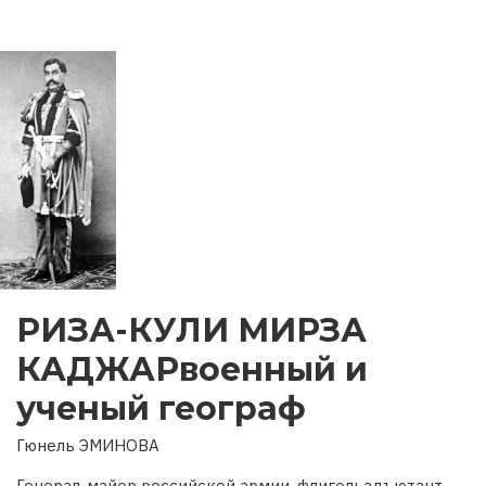
РИЗА-КУЛИ МИРЗА
КАДЖАРвоенный и
ученый географ
Гюнель ЭМИНОВА
Генерал-майор российской армии, флигельадъютант