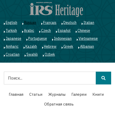
Перейти
к
основному
содержанию
English
Russian
Français
Deutsch
Italian
Turkish
Arabic
Czech
Español
Chinese
Japanese
Portuguese
Indonesian
Vietnamese
Amharic
Kazakh
Hebrew
Greek
Albanian
Croatian
Swahili
Ozbek
Поиск
Main
Главная
Статьи
Журналы
Галереи
Книги
navigation
Обратная связь