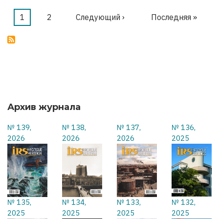
МЫ
ОСВОБОЖДАЕМ
Текущая
1
Страница
2
Следующая
Следующий ›
Последняя
Последняя »
Нумерация
страница
страница
страница
страниц
Архив журнала
№ 139,
№ 138,
№ 137,
№ 136,
2026
2026
2026
2025
№ 135,
№ 134,
№ 133,
№ 132,
2025
2025
2025
2025