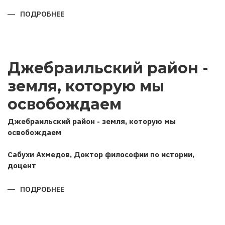
ПОДРОБНЕЕ
О
ПОЗИЦИЯ
АЗЕРБАЙДЖАНА
В
ОТЕЧЕСТВЕННОЙ
ВОЙНЕ
2020
Джебраильский район -
ГОДА
(НА
ОСНОВЕ
земля, которую мы
ИНТЕРВЬЮ
ГЛАВЫ
ГОСУДАРСТВА
освобождаем
РОССИЙСКИМ
ИНФОРМАЦИОННЫМ
АГЕНТСТВАМ
Джебраильский район - земля, которую мы
ТАСС
освобождаем
И
ИНТЕРФАКС)
Сабухи Ахмедов, Доктор философии по истории,
доцент
ПОДРОБНЕЕ
О
ДЖЕБРАИЛЬСКИЙ
РАЙОН
-
ЗЕМЛЯ,
КОТОРУЮ