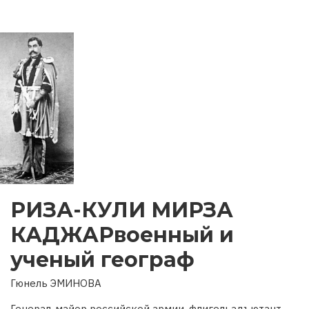
РИЗА-КУЛИ МИРЗА
КАДЖАРвоенный и
ученый географ
Гюнель ЭМИНОВА
Генерал-майор российской армии, флигельадъютант