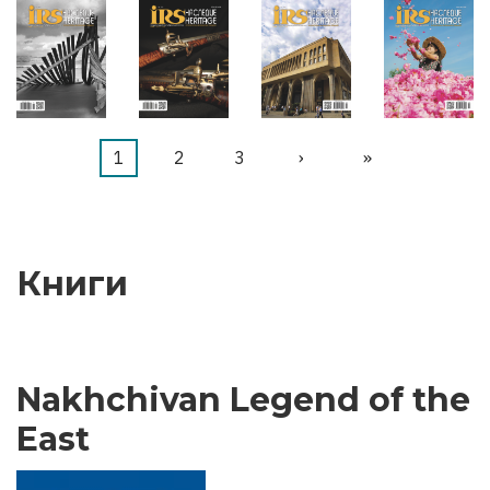
Текущая
1
Страница
2
Страница
3
Следующая
›
Последняя
»
Нумерация
страница
страница
страница
страниц
Книги
Nakhchivan Legend of the
East