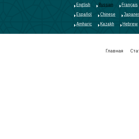
English
Russian
Français
Español
Chinese
Japane
Amharic
Kazakh
Hebrew
Main
Главная
Ста
navigation