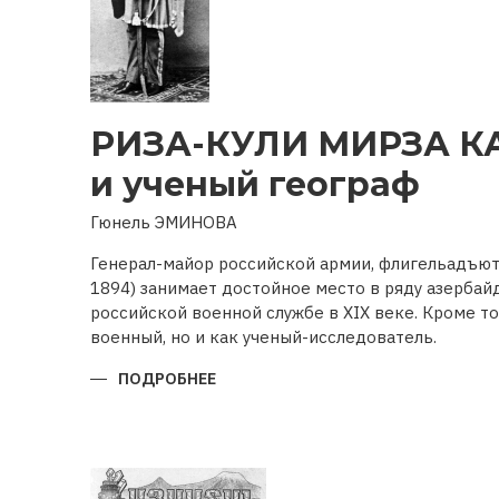
РИЗА-КУЛИ МИРЗА К
и ученый географ
Гюнель ЭМИНОВА
Генерал-майор российской армии, флигельадъют
1894) занимает достойное место в ряду азерба
российской военной службе в XIX веке. Кроме то
военный, но и как ученый-исследователь.
ПОДРОБНЕЕ
О
РИЗА-
КУЛИ
МИРЗА
КАДЖАРВОЕННЫЙ
И
УЧЕНЫЙ
ГЕОГРАФ