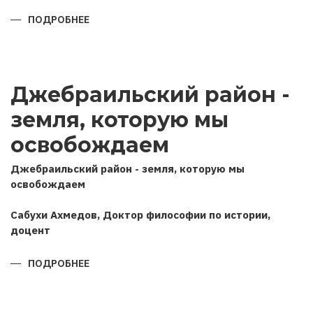
ПОДРОБНЕЕ
О
ПОЗИЦИЯ
АЗЕРБАЙДЖАНА
В
ОТЕЧЕСТВЕННОЙ
ВОЙНЕ
2020
Джебраильский район -
ГОДА
(НА
ОСНОВЕ
земля, которую мы
ИНТЕРВЬЮ
ГЛАВЫ
ГОСУДАРСТВА
освобождаем
РОССИЙСКИМ
ИНФОРМАЦИОННЫМ
АГЕНТСТВАМ
Джебраильский район - земля, которую мы
ТАСС
освобождаем
И
ИНТЕРФАКС)
Сабухи Ахмедов, Доктор философии по истории,
доцент
ПОДРОБНЕЕ
О
ДЖЕБРАИЛЬСКИЙ
РАЙОН
-
ЗЕМЛЯ,
КОТОРУЮ