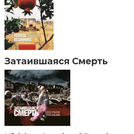
Затаившаяся Смерть