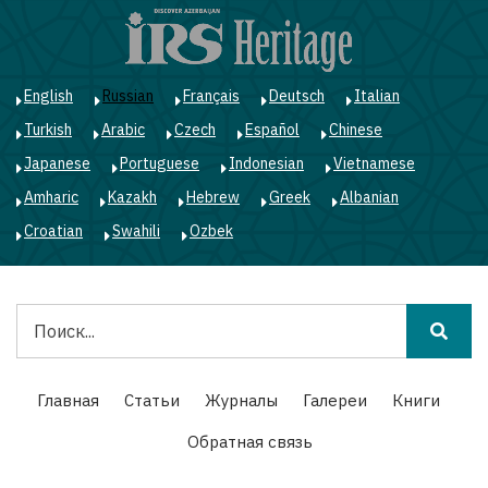
Перейти
к
основному
содержанию
English
Russian
Français
Deutsch
Italian
Turkish
Arabic
Czech
Español
Chinese
Japanese
Portuguese
Indonesian
Vietnamese
Amharic
Kazakh
Hebrew
Greek
Albanian
Croatian
Swahili
Ozbek
Поиск
Main
Главная
Статьи
Журналы
Галереи
Книги
navigation
Обратная связь