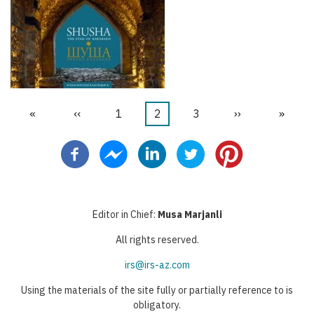
Первая
«
←
‹‹
Страница
1
Текущая
2
Страница
3
Следующая
››
После
»
Нумерация
страница
страница
страница
стран
страниц
Editor in Chief:
Musa Marjanli
All rights reserved.
irs@irs-az.com
Using the materials of the site fully or partially reference to is
obligatory.