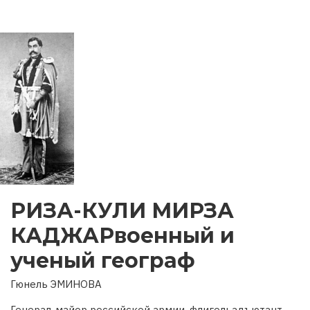
РИЗА-КУЛИ МИРЗА
КАДЖАРвоенный и
ученый географ
Гюнель ЭМИНОВА
Генерал-майор российской армии, флигельадъютант