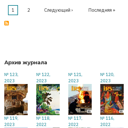
МЫ
ОСВОБОЖДАЕМ
Текущая
1
Страница
2
Следующая
Следующий ›
Последняя
Последняя »
Нумерация
страница
страница
страница
страниц
Архив журнала
№ 123,
№ 122,
№ 121,
№ 120,
2023
2023
2023
2023
№ 119,
№ 118,
№ 117,
№ 116,
2023
2022
2022
2022