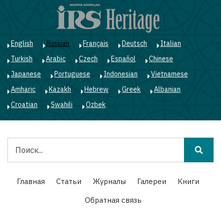
Перейти
к
основному
содержанию
English
Russian
Français
Deutsch
Italian
Turkish
Arabic
Czech
Español
Chinese
Japanese
Portuguese
Indonesian
Vietnamese
Amharic
Kazakh
Hebrew
Greek
Albanian
Croatian
Swahili
Ozbek
Поиск
Main
Главная
Статьи
Журналы
Галереи
Книги
navigation
Обратная связь