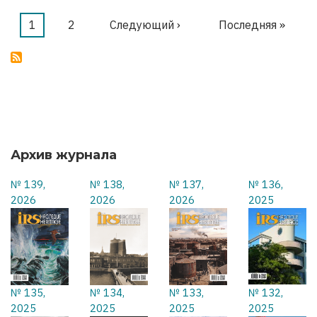
МЫ
ОСВОБОЖДАЕМ
Текущая
1
Страница
2
Следующая
Следующий ›
Последняя
Последняя »
Нумерация
страница
страница
страница
страниц
Архив журнала
№ 139,
№ 138,
№ 137,
№ 136,
2026
2026
2026
2025
№ 135,
№ 134,
№ 133,
№ 132,
2025
2025
2025
2025