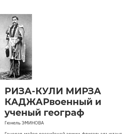
РИЗА-КУЛИ МИРЗА
КАДЖАРвоенный и
ученый географ
Гюнель ЭМИНОВА
Генерал-майор российской армии, флигельадъютант