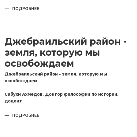
ПОДРОБНЕЕ
О
ПОЗИЦИЯ
АЗЕРБАЙДЖАНА
В
ОТЕЧЕСТВЕННОЙ
ВОЙНЕ
2020
Джебраильский район -
ГОДА
(НА
ОСНОВЕ
земля, которую мы
ИНТЕРВЬЮ
ГЛАВЫ
ГОСУДАРСТВА
освобождаем
РОССИЙСКИМ
ИНФОРМАЦИОННЫМ
АГЕНТСТВАМ
Джебраильский район - земля, которую мы
ТАСС
освобождаем
И
ИНТЕРФАКС)
Сабухи Ахмедов, Доктор философии по истории,
доцент
ПОДРОБНЕЕ
О
ДЖЕБРАИЛЬСКИЙ
РАЙОН
-
ЗЕМЛЯ,
КОТОРУЮ