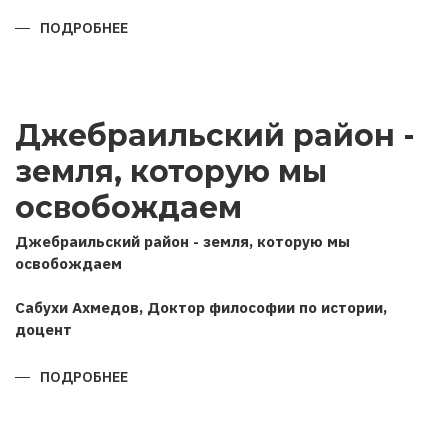
ПОДРОБНЕЕ
О
ПОЗИЦИЯ
АЗЕРБАЙДЖАНА
В
ОТЕЧЕСТВЕННОЙ
ВОЙНЕ
2020
Джебраильский район -
ГОДА
(НА
ОСНОВЕ
земля, которую мы
ИНТЕРВЬЮ
ГЛАВЫ
ГОСУДАРСТВА
освобождаем
РОССИЙСКИМ
ИНФОРМАЦИОННЫМ
АГЕНТСТВАМ
Джебраильский район - земля, которую мы
ТАСС
освобождаем
И
ИНТЕРФАКС)
Сабухи Ахмедов, Доктор философии по истории,
доцент
ПОДРОБНЕЕ
О
ДЖЕБРАИЛЬСКИЙ
РАЙОН
-
ЗЕМЛЯ,
КОТОРУЮ