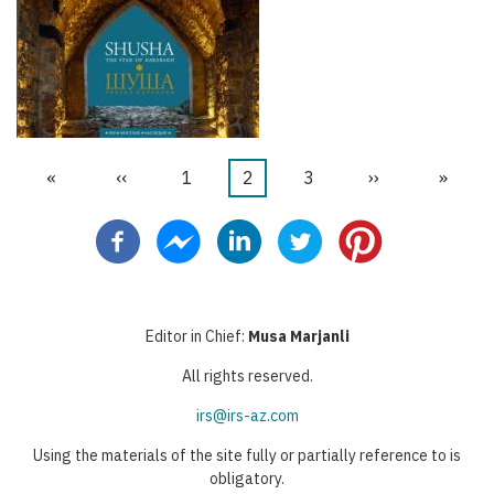
Первая
«
←
‹‹
Страница
1
Текущая
2
Страница
3
Следующая
››
После
»
Нумерация
страница
страница
страница
стран
страниц
Editor in Chief:
Musa Marjanli
All rights reserved.
irs@irs-az.com
Using the materials of the site fully or partially reference to is
obligatory.