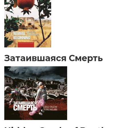
Затаившаяся Смерть