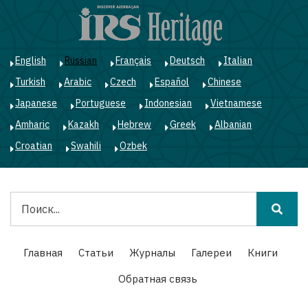
Перейти
к
основному
содержанию
English
Russian
Français
Deutsch
Italian
Turkish
Arabic
Czech
Español
Chinese
Japanese
Portuguese
Indonesian
Vietnamese
Amharic
Kazakh
Hebrew
Greek
Albanian
Croatian
Swahili
Ozbek
Поиск
Main
Главная
Статьи
Журналы
Галереи
Книги
navigation
Обратная связь