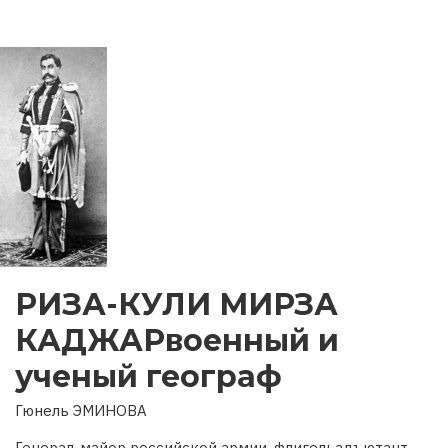
РИЗА-КУЛИ МИРЗА
КАДЖАРвоенный и
ученый географ
Гюнель ЭМИНОВА
Генерал-майор российской армии, флигельадъютант