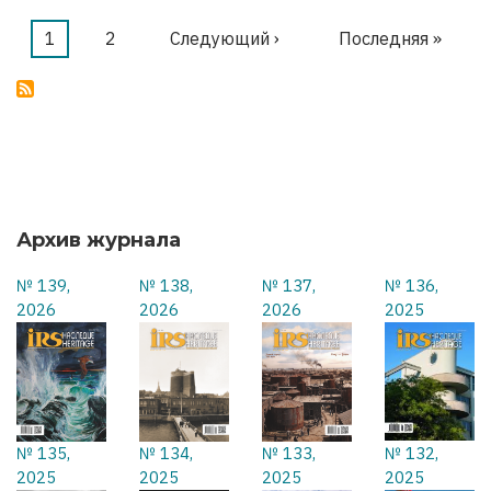
МЫ
ОСВОБОЖДАЕМ
Текущая
1
Страница
2
Следующая
Следующий ›
Последняя
Последняя »
Нумерация
страница
страница
страница
страниц
Архив журнала
№ 139,
№ 138,
№ 137,
№ 136,
2026
2026
2026
2025
№ 135,
№ 134,
№ 133,
№ 132,
2025
2025
2025
2025