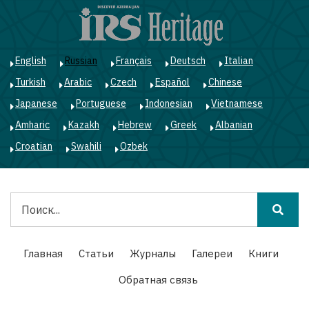
Перейти
к
основному
содержанию
English
Russian
Français
Deutsch
Italian
Turkish
Arabic
Czech
Español
Chinese
Japanese
Portuguese
Indonesian
Vietnamese
Amharic
Kazakh
Hebrew
Greek
Albanian
Croatian
Swahili
Ozbek
Поиск
Main
Главная
Статьи
Журналы
Галереи
Книги
navigation
Обратная связь