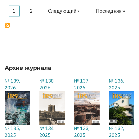
МЫ
ОСВОБОЖДАЕМ
Текущая
1
Страница
2
Следующая
Следующий ›
Последняя
Последняя »
Нумерация
страница
страница
страница
страниц
Архив журнала
№ 139,
№ 138,
№ 137,
№ 136,
2026
2026
2026
2025
№ 135,
№ 134,
№ 133,
№ 132,
2025
2025
2025
2025