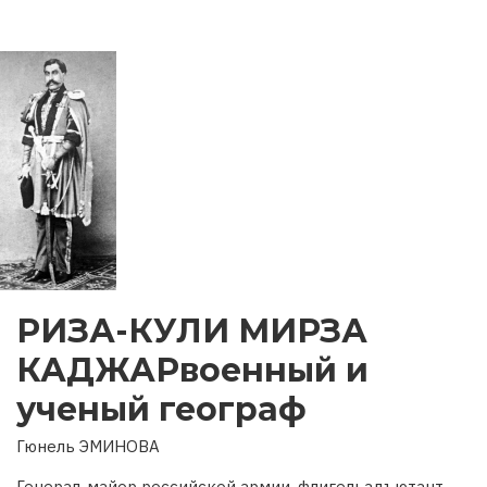
РИЗА-КУЛИ МИРЗА
КАДЖАРвоенный и
ученый географ
Гюнель ЭМИНОВА
Генерал-майор российской армии, флигельадъютант