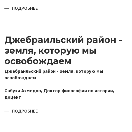
ПОДРОБНЕЕ
О
ПОЗИЦИЯ
АЗЕРБАЙДЖАНА
В
ОТЕЧЕСТВЕННОЙ
ВОЙНЕ
2020
Джебраильский район -
ГОДА
(НА
ОСНОВЕ
земля, которую мы
ИНТЕРВЬЮ
ГЛАВЫ
ГОСУДАРСТВА
освобождаем
РОССИЙСКИМ
ИНФОРМАЦИОННЫМ
АГЕНТСТВАМ
Джебраильский район - земля, которую мы
ТАСС
освобождаем
И
ИНТЕРФАКС)
Сабухи Ахмедов, Доктор философии по истории,
доцент
ПОДРОБНЕЕ
О
ДЖЕБРАИЛЬСКИЙ
РАЙОН
-
ЗЕМЛЯ,
КОТОРУЮ