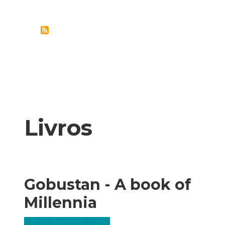
–
UMA
RELÍQUIA
DA
HISTÓRIA
ÉTNICA
DO
AZERBAIJÃO
Livros
Gobustan - A book of
Millennia