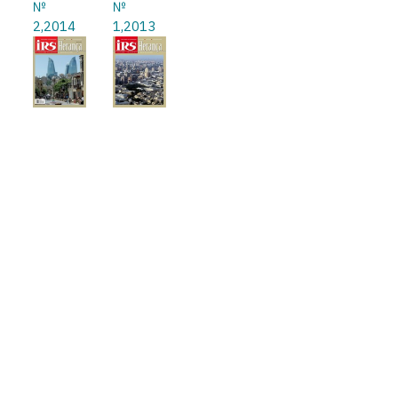
№
№
2,2014
1,2013