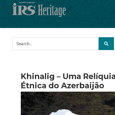
Passar
para
o
conteúdo
principal
Pesquisar
Khinalig – Uma Relíquia
Étnica do Azerbaijão