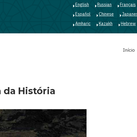
English
Russian
Français
Español
Chinese
Japane
Amharic
Kazakh
Hebrew
Main
Início
navigation
 da História