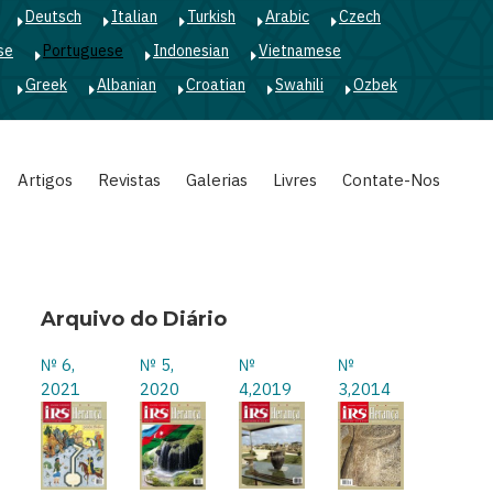
Deutsch
Italian
Turkish
Arabic
Czech
se
Portuguese
Indonesian
Vietnamese
Greek
Albanian
Croatian
Swahili
Ozbek
Artigos
Revistas
Galerias
Livres
Contate-Nos
Arquivo do Diário
№ 6,
№ 5,
№
№
2021
2020
4,2019
3,2014