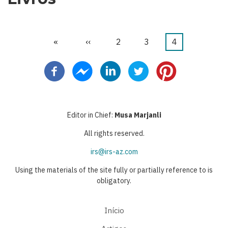
Primeira
«
Página
‹‹
Página
2
Página
3
Página
4
Paginação
página
anterior
atual
Editor in Chief:
Musa Marjanli
All rights reserved.
irs@irs-az.com
Using the materials of the site fully or partially reference to is
obligatory.
Início