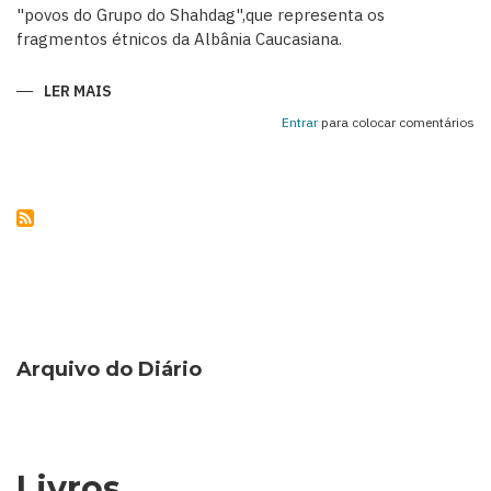
"povos do Grupo do Shahdag",que representa os
fragmentos étnicos da Albânia Caucasiana.
LER MAIS
SOBRE
KHINALIG
–
Entrar
para colocar comentários
UMA
RELÍQUIA
DA
HISTÓRIA
ÉTNICA
DO
AZERBAIJÃO
Arquivo do Diário
Livros