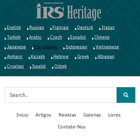
Passar
para
o
conteúdo
English
Russian
Français
Deutsch
Italian
principal
Turkish
Arabic
Czech
Español
Chinese
Japanese
Portuguese
Indonesian
Vietnamese
Amharic
Kazakh
Hebrew
Greek
Albanian
Croatian
Swahili
Ozbek
Pesquisar
Main
Início
Artigos
Revistas
Galerias
Livres
navigation
Contate-Nos