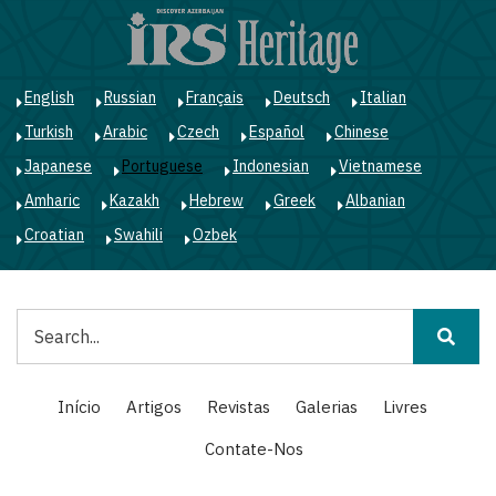
Passar
para
o
conteúdo
English
Russian
Français
Deutsch
Italian
principal
Turkish
Arabic
Czech
Español
Chinese
Japanese
Portuguese
Indonesian
Vietnamese
Amharic
Kazakh
Hebrew
Greek
Albanian
Croatian
Swahili
Ozbek
Pesquisar
Main
Início
Artigos
Revistas
Galerias
Livres
navigation
Contate-Nos