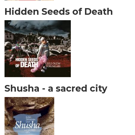
Hidden Seeds of Death
Shusha - a sacred city