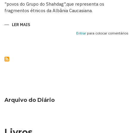
"povos do Grupo do Shahdag",que representa os
fragmentos étnicos da Albânia Caucasiana.
LER MAIS
SOBRE
KHINALIG
–
Entrar
para colocar comentários
UMA
RELÍQUIA
DA
HISTÓRIA
ÉTNICA
DO
AZERBAIJÃO
Arquivo do Diário
Livros