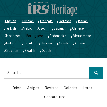
Passar
para
o
conteúdo
English
Russian
Français
Deutsch
Italian
principal
Turkish
Arabic
Czech
Español
Chinese
Japanese
Portuguese
Indonesian
Vietnamese
Amharic
Kazakh
Hebrew
Greek
Albanian
Croatian
Swahili
Ozbek
Pesquisar
Main
Início
Artigos
Revistas
Galerias
Livres
navigation
Contate-Nos