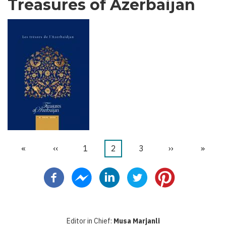
Treasures of Azerbaijan
Primeira
«
Página
‹‹
Página
1
Página
2
Página
3
Próxima
››
Última
»
Paginação
página
anterior
atual
página
página
Editor in Chief:
Musa Marjanli