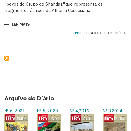
"povos do Grupo do Shahdag",que representa os
fragmentos étnicos da Albânia Caucasiana.
LER MAIS
SOBRE
KHINALIG
–
Entrar
para colocar comentários
UMA
RELÍQUIA
DA
HISTÓRIA
ÉTNICA
DO
AZERBAIJÃO
Arquivo do Diário
№ 6, 2021
№ 5, 2020
№ 4,2019
№ 3,2014